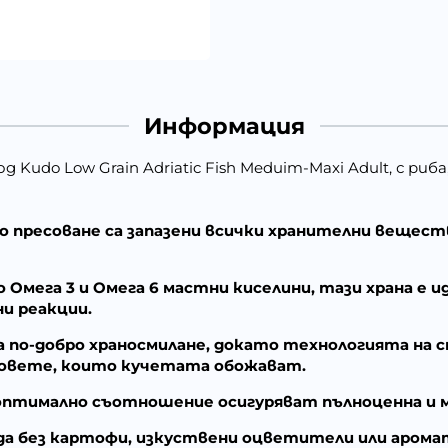
Информация
д Kudo Low Grain Adriatic Fish Meduim-Maxi Adult, с риб
пресоване са запазени всички хранителни веществ
 Омега 3 и Омега 6 мастни киселини, тази храна е и
ни реакции.
а по-добро храносмилане, докато технологията на с
совете, които кучетата обожават.
оптимално съотношение осигуряват пълноценна и мн
жда без картофи, изкуствени оцветители или аром