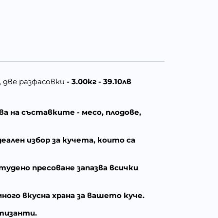
а, две разфасовки
- 3.00кг - 39.10лв
а на съставките - месо, плодове,
деален избор за кучета, които са
тудено пресоване запазва всички
ого вкусна храна за вашето куче.
атизанти.