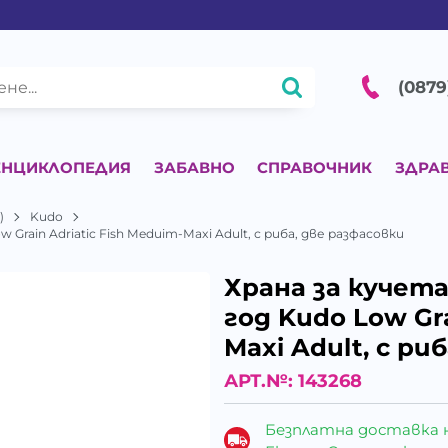
(0879
ЕНЦИКЛОПЕДИЯ
ЗАБАВНО
СПРАВОЧНИК
ЗДРА
)
Kudo
 Grain Adriatic Fish Meduim-Maxi Adult, с риба, две разфасовки
Храна за кучета
год Kudo Low Gra
Maxi Adult, с ри
АРТ.№:
143268
Безплатна доставка 