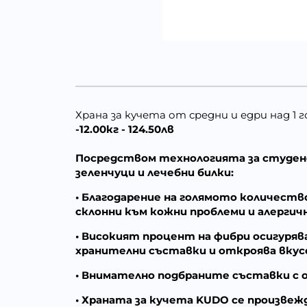
Храна за кучета от средни и едри над 1 го
-12.00кг - 124.50лв
Посредством технологията за студено 
зеленчуци и лечебни билки:
• Благодарение на голямото количество
склонни към кожни проблеми и алергич
• Високият процент на фибри осигуряв
хранителни съставки и откроява вку
• Внимателно подбраните съставки с 
• Храната за кучета KUDO се произве