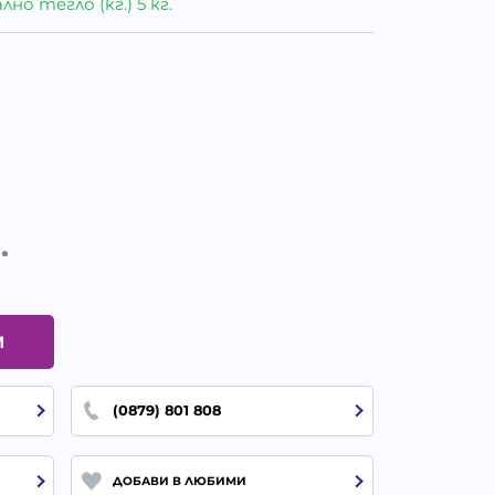
о тегло (кг.) 5 кг.
.
И
(0879) 801 808
ДОБАВИ В ЛЮБИМИ