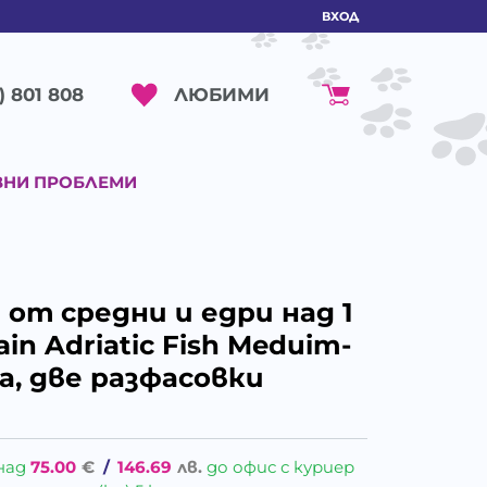
ВХОД
ЛЮБИМИ
) 801 808
ВНИ ПРОБЛЕМИ
 от средни и едри над 1
in Adriatic Fish Meduim-
ба, две разфасовки
над
75.00
€
/
146.69
лв.
до офис с куриер