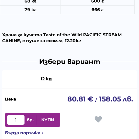
68 кг
600 г
79 кг
666 г
Храна за кучета Taste of the Wild PACIFIC STREAM
CANINE, с пушена сьомга, 12.20кг
Избери вариант
12 kg
80.81
€
158.05
лв.
/
бр.
КУПИ
Бърза поръчка