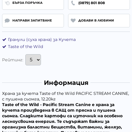
(0879) 801 808
БЪРЗА ПОРЪЧКА
НАПРАВИ ЗАПИТВАНЕ
ДОБАВИ В ЛЮБИМИ
Гранули (суха храна) за Кучета
Taste of the Wild
Рейтинг:
Информация
Храна за кучета Taste of the Wild PACIFIC STREAM CANINE,
с пушена сьомга, 12.20кг
Taste of the Wild - Pacific Stream Canine е храна за
кучета произведена в САЩ
от прясна и пушена
сьомга
.
Сладките картофи
са източник на особено
лесноусвоима енергия. Те съдържат важни за
организма баластни вещества, витамини, желязо,