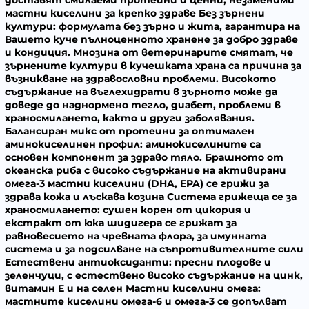
мастни киселини за крепко здраве
Без зърнени
култури:
формулата без зърно и жита, гарантира на
Вашето куче пълноценното хранене за добро здраве
и кондиция. Мнозина от ветеринарите смятат, че
зърнените култури в кучешката храна са причина за
възникване на здравословни проблеми. Високото
съдържание на въглехидрати в зърното може да
доведе до наднормено тегло, диабет, проблеми в
храносмилането, както и други заболявания.
Балансиран микс от протеини за оптимален
аминокиселинен профил:
аминокиселините са
основен компонент за здраво тяло. Брашното от
океанска риба с високо съдържание на активирани
омега-3 мастни киселини (DHA, EPA) се грижи за
здрава кожа и лъскава козина
Система грижеща се за
храносмилането:
сушен корен от цикория и
екстракт от юка шидигера се грижат за
равновесието на чревната флора, за имунната
система и за подсилване на съпротивителните сили
Естествени антиоксиданти:
пресни плодове и
зеленчуци, с естествено високо съдържание на цинк,
витамин E и на селен
Мастни киселини омега:
мастните киселини омега-6 и омега-3 се допълват