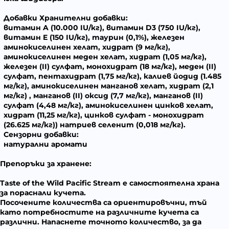
Добавки
Хранителни добавки:
витамин A (10.000 IU/кг), витамин D3 (750 IU/кг),
витамин E (150 IU/кг), таурин (0,1%), железен
аминокиселинен хелат, хидрат (9 мг/кг),
аминокиселинен меден хелат, хидрат (1,05 мг/кг),
железен (II) сулфат, монохидрат (18 мг/кг), меден (II)
сулфат, пентахидрат (1,75 мг/кг), калиев йодид (1.485
мг/кг), аминокиселинен манганов хелат, хидрат (2,1
мг/кг) , манганов (II) оксид (7,7 мг/кг), манганов (II)
сулфат (4,48 мг/кг), аминокиселинен цинков хелат,
хидрат (11,25 мг/кг), цинков сулфат - монохидрат
(26.625 мг/кг)) натриев селенит (0,018 мг/кг).
Сензорни добавки:
натурални аромати
Препоръки за хранене:
Taste of the Wild Pacific Stream е самостоятелна храна
за пораснали кучета.
Посочените количества са ориентировъчни, тъй
като потребностите на различните кучета са
различни. Напаснете точното количество, за да