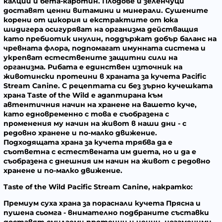
калций и бета-каротин. Плодове и зеленчуци
доставят ценни витамини и минерали. Сушените
корени от цикория и екстрактите от юка
шидигера осигуряват на организма действащия
като пребиотик инулин, поддържат добър баланс на
чревната флора, подпомагат имунната система и
укрепват естествените защитни сили на
организма. Рибата е единствен източник на
животински протеини в храната за кучета Pacific
Stream Caninе.
С рецептата си без зърно
кучешката
храна Taste of the Wild е адаптирана към
автентичния начин на хранене на вашето куче,
като едновременно с това е съобразена с
променения му начин на живот в наши дни - с
редовно хранене и по-малко движение.
Подходящата храна за кучета трябва да е
съответна с естествената им диета, но и да е
съобразена с днешния им начин на живот с редовно
хранене и по-малко движение.
Taste of the Wild Pacific Stream Canine, накратко:
Премиум суха храна за пораснали кучета
Прясна и
пушена сьомга
- внимателно подбраните съставки
доставят смилаеми протеини и ценни, незаменими