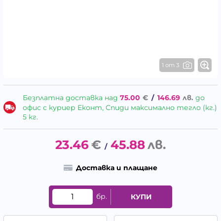
1 от 3
Безплатна доставка над
75.00
€
/
146.69
лв.
до
офис с куриер Еконт, Спиди максимално тегло (кг.)
5 кг.
23.46
€
45.88
лв.
/
Доставка и плащане
бр.
КУПИ