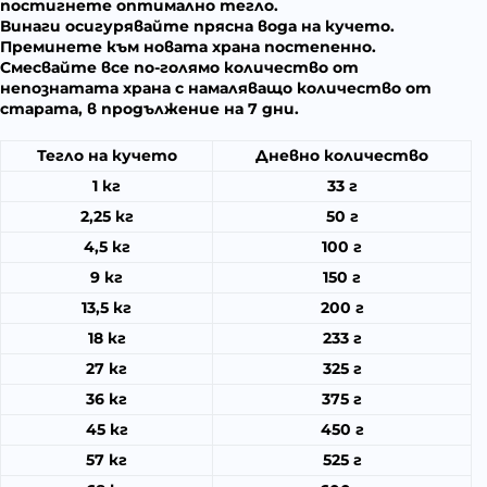
постигнете оптимално тегло.
Винаги осигурявайте прясна вода на кучето.
Преминете към новата храна постепенно.
Смесвайте все по-голямо количество от
непознатата храна с намаляващо количество от
старата, в продължение на 7 дни.
Тегло на кучето
Дневно количество
1 кг
33 г
2,25 кг
50 г
4,5 кг
100 г
9 кг
150 г
13,5 кг
200 г
18 кг
233 г
27 кг
325 г
36 кг
375 г
45 кг
450 г
57 кг
525 г