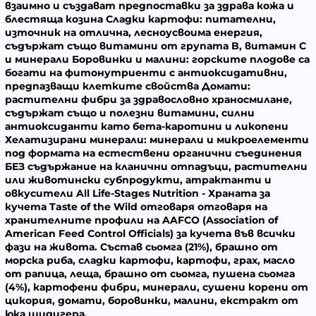
взаимно и създават предпоставки за здрава кожа и
блестяща козина
Сладки картофи:
питателни,
източник на отлична, лесноусвоима енергия,
съдържат също витамини от групата B, витамин C
и минерали
Боровинки и малини:
горските плодове са
богати на фитонутриенти с антиоксидативни,
предпазващи клетките свойства
Домати:
растителни фибри за здравословно храносмилане,
съдържат също и полезни витамини, силни
антиоксиданти като бета-каротини и ликопени
Хелатизирани минерали:
минерали и микроелементи
под формата на естествени органични съединения
БЕЗ
съдържание на кланични отпадъци, растителни
или животински субпродукти, атрактанти и
овкусители
All Life-Stages Nutrition
- Храната за
кучета Taste of the Wild отговаря отговаря на
хранителните профили на AAFCO (Association of
American Feed Control Officials) за кучета във всички
фази на живота.
Състав
сьомга (21%), брашно от
морска риба, сладки картофи, картофи, грах, масло
от рапица, леща, брашно от сьомга, пушена сьомга
(4%), картофени фибри, минерали, сушени корени от
цикория, домати, боровинки, малини, екстракт от
юка шидигера.