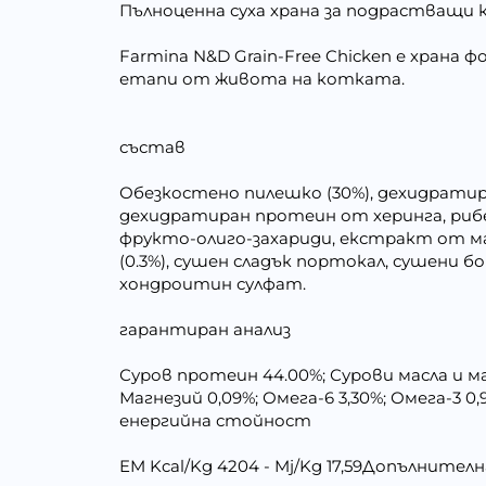
Пълноценна суха храна за подрастващи 
Farmina N&D Grain-Free Chicken е храна
етапи от живота на котката.
състав
Обезкостено пилешко (30%), дехидратира
дехидратиран протеин от херинга, рибен
фрукто-олиго-захариди, екстракт от мая 
(0.3%), сушен сладък портокал, сушени б
хондроитин сулфат.
гарантиран анализ
Суров протеин 44.00%; Сурови масла и маз
Магнезий 0,09%; Омега-6 3,30%; Омега-3 0
енергийна стойност
EM Kcal/Kg 4204 - Mj/Kg 17,59Допълните