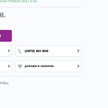
о тегло (кг.) 5 кг.
в.
И
(0879) 801 808
ДОБАВИ В ЛЮБИМИ
Котки