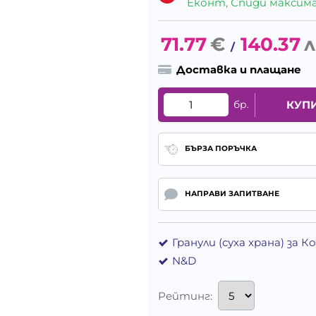
Еконт, Спиди максималн
71.77
€
140.37
л
/
Доставка и плащане
бр.
КУП
БЪРЗА ПОРЪЧКА
НАПРАВИ ЗАПИТВАНЕ
Гранули (суха храна) за 
N&D
Рейтинг: