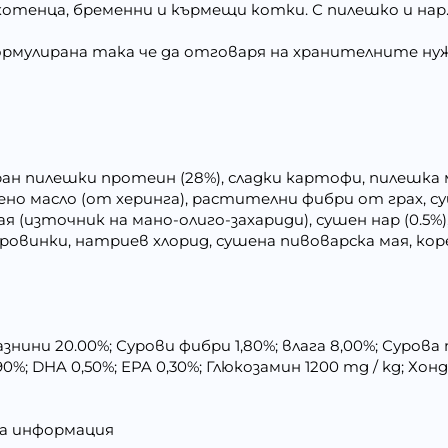
котенца, бременни и кърмещи котки. С пилешко и нар
 формулирана така че да отговаря на хранителните н
н пилешки протеин (28%), сладки картофи, пилешка ма
о масло (от херинга), растителни фибри от грах, су
(източник на мано-олиго-захариди), сушен нар (0.5%),
оровинки, натриев хлорид, сушена пивоварска мая, кор
нини 20.00%; Сурови фибри 1,80%; влага 8,00%; Сурова пе
,90%; DHA 0,50%; EPA 0,30%; Глюкозамин 1200 mg / kg; Х
лна информация