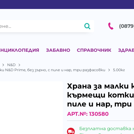
(0879
ЕНЦИКЛОПЕДИЯ
ЗАБАВНО
СПРАВОЧНИК
ЗДРА
N&D
 N&D Prime, без зърно, с пиле и нар, три разфасовки
5.00кг
Храна за малки
кърмещи котки N
пиле и нар, три
АРТ.№:
130580
Безплатна доставка 