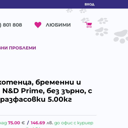
ВХОД
ЛЮБИМИ
) 801 808
ВНИ ПРОБЛЕМИ
 котенца, бременни и
&D Prime, без зърно, с
 разфасовки 5.00кг
над
75.00
€
/
146.69
лв.
до офис с куриер