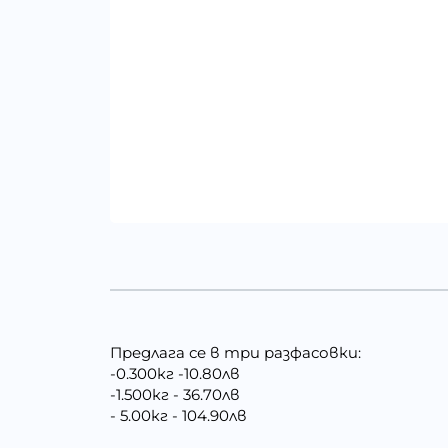
Предлага се в три разфасовки:
-0.300кг -10.80лв
-1.500кг - 36.70лв
- 5.00кг - 104.90лв