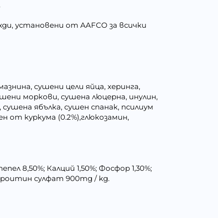
.
ужди, установени от AAFCO за всички
знина, сушени цели яйца, херинга,
шени моркови, сушена люцерна, инулин,
 сушена ябълка, сушен спанак, псилиум
ен от куркума (0.2%),глюкозамин,
пел 8,50%; Калций 1,50%; Фосфор 1,30%;
ондроитин сулфат 900mg / kg.