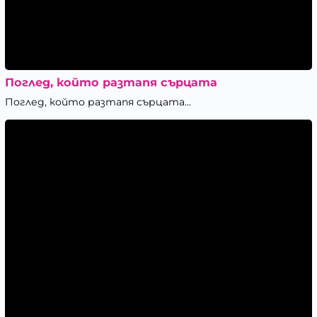
Поглед, който разтапя сърцата
Поглед, който разтапя сърцата...