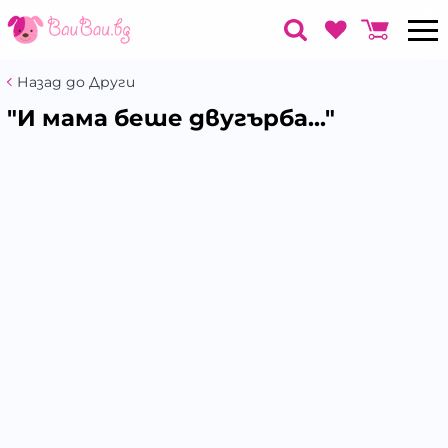
Назад до Други
"И мама беше двугърба..."