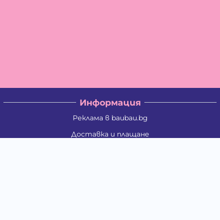
Информация
Реклама в baubau.bg
Доставка и плащане
Връщане и замяна
Общи условия за ползване
Политиката за поверителност
Политика за използване на бисквитки
При възникване на спор, свързан с покупка онлайн,