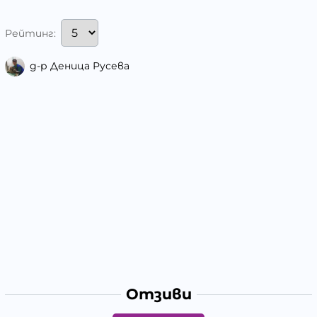
Рейтинг:
д-р Деница Русева
Отзиви