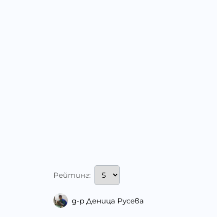
Рейтинг:
д-р Деница Русева