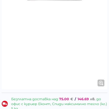
Безплатна доставка над
75.00
€
/
146.69
лв.
до
офис с куриер Еконт, Спиди максимално тегло (кг.)
5 кг.