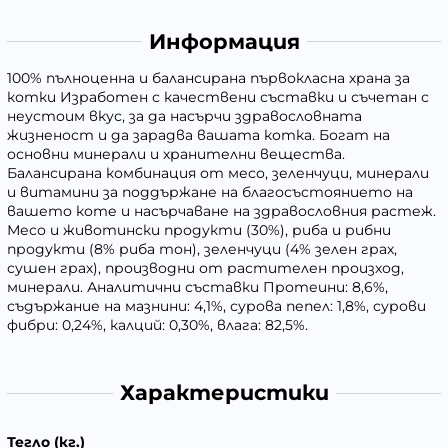
Информация
100% пълноценна и балансирана първокласна храна за
котки Изработен с качествени съставки и съчетан с
неустоим вкус, за да насърчи здравословната
жизненост и да зарадва вашата котка. Богат на
основни минерали и хранителни вещества.
Балансирана комбинация от месо, зеленчуци, минерали
и витамини за поддържане на благосъстоянието на
вашето коте и насърчаване на здравословния растеж.
Месо и животински продукти (30%), риба и рибни
продукти (8% риба тон), зеленчуци (4% зелен грах,
сушен грах), производни от растителен произход,
минерали. Аналитични съставки Протеини: 8,6%,
съдържание на мазнини: 4,1%, сурова пепел: 1,8%, сурови
фибри: 0,24%, калций: 0,30%, влага: 82,5%.
Характеристики
Тегло (кг.)