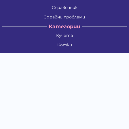
Справочник
Здравни проблеми
Категории
Кучета
Котки
Птици
Гризачи
Влечуги и земноводни
Риби
Други животни
За стопани
Контакти
"ИНСЪРТ.БГ" ООД