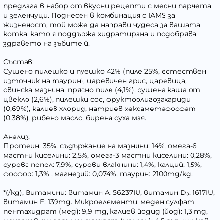
предлага в набор от вкусни рецепти с месни парчета
и зеленчуци. Поднесен в комбинация с IAMS за
жизненост, той може да направи чудеса за вашата
котка, като я поддържа хидратирана и подобрява
здравето на зъбите й.
Състав:
Сушено пилешко и пуешко 42% (пиле 25%, естествен
източник на таурин), царевичен грис, царевица,
свинска мазнина, прясно пиле (4,1%), сушена каша от
цвекло (2,6%), пилешки сос, фруктоолигозахариди
(0,69%), калиев хлорид, натриев хексаметафосфат
(0,38%), рибено масло, бирена суха мая.
Анализ:
Протеин: 35%, съдържание на мазнини: 14%, омега-6
мастни киселини: 2,5%, омега-3 мастни киселини: 0,28%,
сурова пепел: 7,9%, сурови влакнини: 1,4%, калций: 1,5%,
фосфор: 1,3% , магнезий: 0,074%, таурин: 2100mg/kg.
*(/kg), Витамини: витамин A: 56237IU, витамин D₃: 1617IU,
витамин E: 139mg. Микроелементи: меден сулфат
пентахидрат (мед): 9,9 mg, калиев йодид (йод): 1,3 mg,