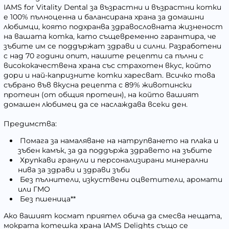
IAMS for Vitality Dental за възрастни и възрастни котки
е 100% пълноценна и балансирана храна за домашни
любимци, която подхранва здравословната жизненост
на вашата котка, като същевременно гарантира, че
зъбите им се поддържат здрави и силни. Разработени
с над 70 години опит, нашите рецепти са пълни с
висококачествена храна със страхотен вкус, който
дори и най-капризните котки харесват. Всичко това
събрано във вкусна рецепта с 89% животински
протеин (от общия протеин), на който вашият
домашен любимец да се наслаждава всеки ден.
Предимства:
Помага за намаляване на натрупването на плака и
зъбен камък, за да поддържа здравето на зъбите
Хрупкави гранули и персонализирани минерални
нива за здрави и здрави зъби
Без пълнители, изкуствени оцветители, аромати
или ГМО
Без пшеница**
Ако вашият космат приятел обича да смесва нещата,
мократа котешка храна IAMS Delights също се