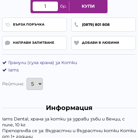
бр.
КУПИ
(0879) 801 808
БЪРЗА ПОРЪЧКА
НАПРАВИ ЗАПИТВАНЕ
ДОБАВИ В ЛЮБИМИ
Гранули (суха храна) за Котки
Iams
Рейтинг:
Информация
Iams Dental, храна за котки за здрави зъби и венци, с
пиле, 10 кг
Препоръчва се за: Възрастни и възрастни котки Котки
от 1+ години