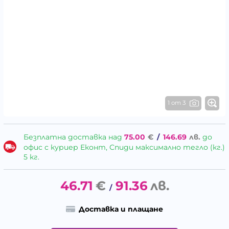
1 от 3
Безплатна доставка над
75.00
€
/
146.69
лв.
до
офис с куриер Еконт, Спиди максимално тегло (кг.)
5 кг.
46.71
€
91.36
лв.
/
Доставка и плащане