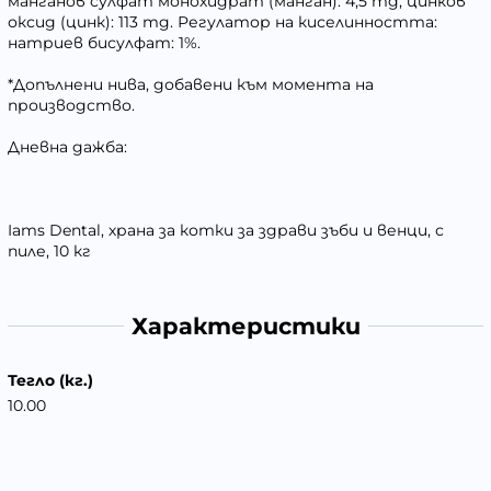
манганов сулфат монохидрат (манган): 4,5 mg, цинков
оксид (цинк): 113 mg. Регулатор на киселинността:
натриев бисулфат: 1%.
*Допълнени нива, добавени към момента на
производство.
Дневна дажба:
Iams Dental, храна за котки за здрави зъби и венци, с
пиле, 10 кг
Характеристики
Тегло (кг.)
10.00