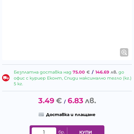
Безплатна доставка над
75.00
€
/
146.69
лв.
до
офис с куриер Еконт, Спиди максимално тегло (кг.)
5 кг.
3.49
€
6.83
лв.
/
Доставка и плащане
бр.
КУПИ