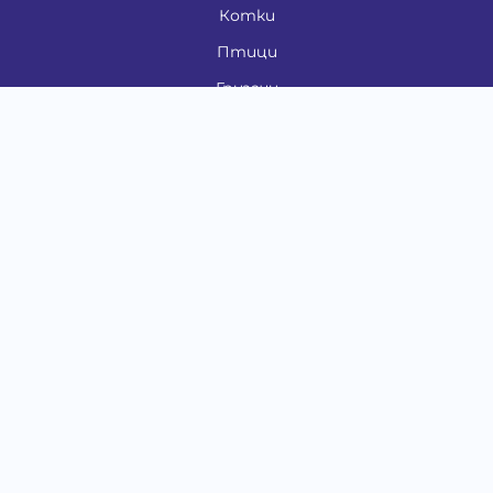
Котки
Птици
Гризачи
Влечуги и земноводни
Риби
Други животни
За стопани
Контакти
"ИНСЪРТ.БГ" ООД
Тел.:
0879 801 808
E-mail:
shop#at#baubau.bg