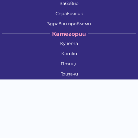
Забавно
Справочник
Здравни проблеми
Категории
Кучета
Котки
Птици
Гризачи
Влечуги и земноводни
Риби
Други животни
За стопани
Контакти