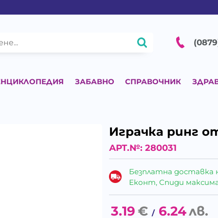
(0879
ЕНЦИКЛОПЕДИЯ
ЗАБАВНО
СПРАВОЧНИК
ЗДРА
а
Играчка ринг о
АРТ.№:
280031
Безплатна доставка 
Еконт, Спиди максималн
3.19
€
6.24
лв.
/