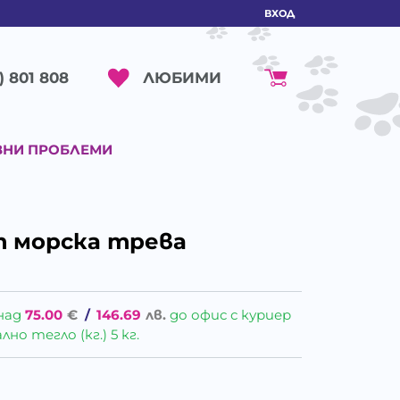
ВХОД
ЛЮБИМИ
) 801 808
ВНИ ПРОБЛЕМИ
т морска трева
над
75.00
€
/
146.69
лв.
до офис с куриер
о тегло (кг.) 5 кг.