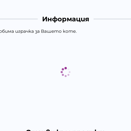
Информация
любима играчка за Вашето коте.