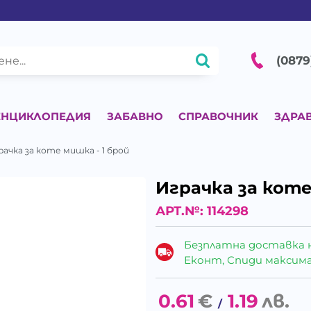
(0879
ЕНЦИКЛОПЕДИЯ
ЗАБАВНО
СПРАВОЧНИК
ЗДРА
рачка за коте мишка - 1 брой
Играчка за коте
АРТ.№:
114298
Безплатна доставка 
Еконт, Спиди максималн
0.61
€
1.19
лв.
/