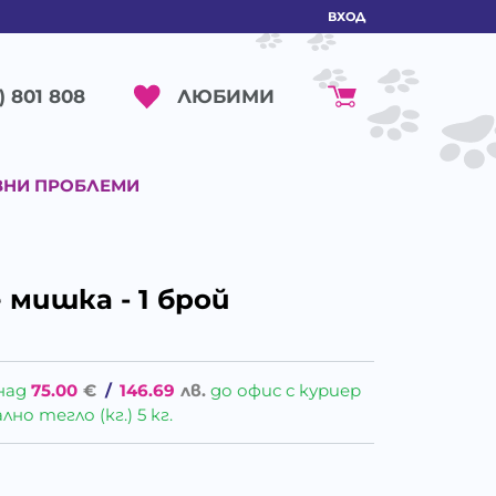
ВХОД
ЛЮБИМИ
) 801 808
ВНИ ПРОБЛЕМИ
 мишка - 1 брой
над
75.00
€
/
146.69
лв.
до офис с куриер
о тегло (кг.) 5 кг.