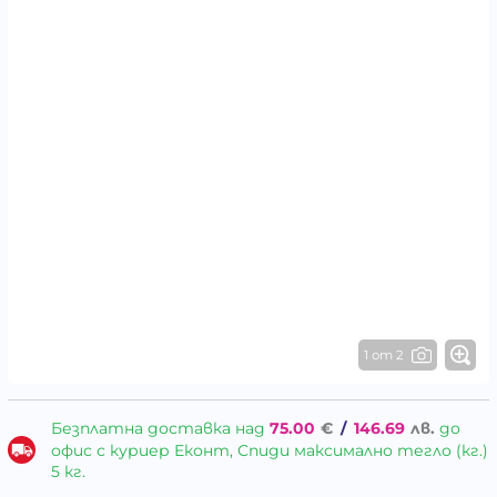
1 от 2
Безплатна доставка над
75.00
€
/
146.69
лв.
до
офис с куриер Еконт, Спиди максимално тегло (кг.)
5 кг.