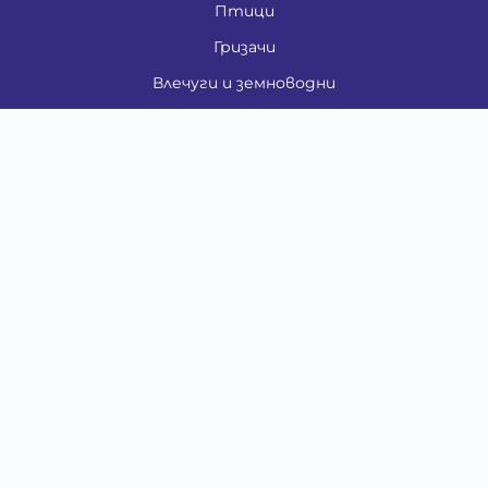
Птици
Гризачи
Влечуги и земноводни
Риби
Други животни
За стопани
Контакти
"ИНСЪРТ.БГ" ООД
Тел.:
0879 801 808
E-mail:
shop#at#baubau.bg