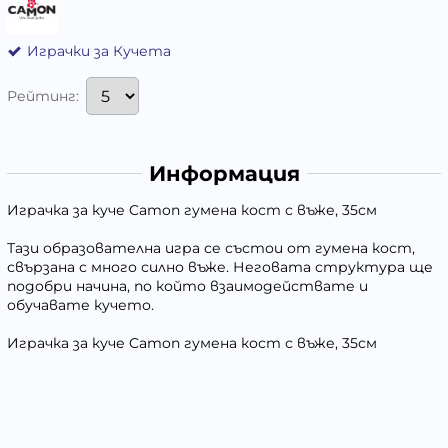
Играчки за Кучета
Рейтинг:
Информация
Играчка за куче Camon гумена кост с въже, 35см
Тази образователна игра се състои от гумена кост,
свързана с много силно въже. Неговата структура ще
подобри начина, по който взаимодействате и
обучавате кучето.
Играчка за куче Camon гумена кост с въже, 35см