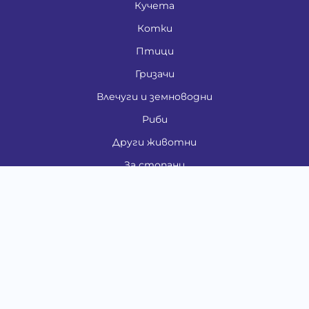
Кучета
Котки
Птици
Гризачи
Влечуги и земноводни
Риби
Други животни
За стопани
Контакти
"ИНСЪРТ.БГ" ООД
Тел.:
0879 801 808
E-mail:
shop#at#baubau.bg