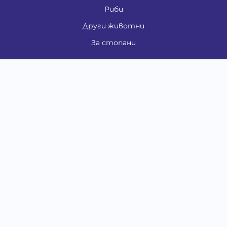
Риби
Други животни
За стопани
Контакти
"ИНСЪРТ.БГ" ООД
Тел.:
0879 801 808
E-mail:
shop#at#baubau.bg
Методи на плащане