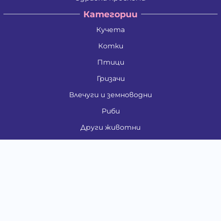
Категории
Кучета
Котки
Птици
Гризачи
Влечуги и земноводни
Риби
Други животни
За стопани
Контакти
"ИНСЪРТ.БГ" ООД
Тел.:
0879 801 808
E-mail:
shop#at#baubau.bg