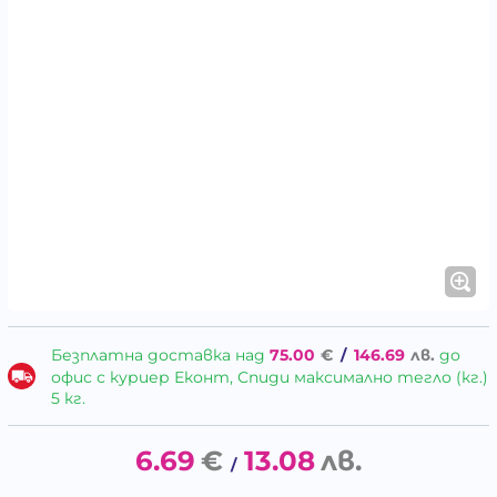
Безплатна доставка над
75.00
€
/
146.69
лв.
до
офис с куриер Еконт, Спиди максимално тегло (кг.)
5 кг.
6.69
€
13.08
лв.
/