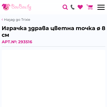
Назад до Trixie
Играчка здрава цветна точка ø 8
см
АРТ.№:
293516