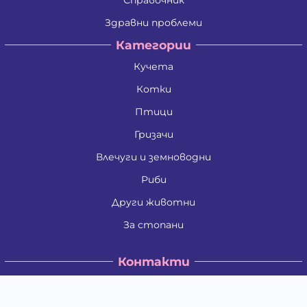
Здравни проблеми
Категории
Кучета
Котки
Птици
Гризачи
Влечуги и земноводни
Риби
Други животни
За стопани
Контакти
"ИНСЪРТ.БГ" ООД
Тел.:
0879 801 808