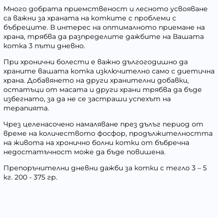
Много добрата приемственост и лесното усвояване
са важни за храната на котките с проблеми с
бъбреците. В интерес на оптималното приемане на
храна, трябва да разпределите дажбите на Вашата
котка 3 пъти дневно.
При хронични болести е важно дългогодишно да
храните вашата котка изключително само с диетична
храна. Добавянето на други хранителни добавки,
остатъци от масата и други храни трябва да бъде
избегнато, за да не се застраши успехът на
терапията.
Чрез целенасочено намаляване през дълъг период от
време на количеството фосфор, продължителността
на живота на хронично болни котки от бъбречна
недостатъчност може да бъде повишена.
Препоръчителни дневни дажби за котки с тегло 3 – 5
кг. 200 - 375 гр.