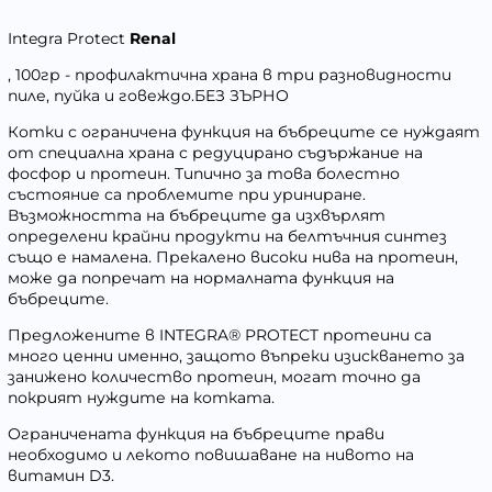
Integra Protect
Renal
, 100гр - профилактична храна в три разновидности
пиле, пуйка и говеждо.БЕЗ ЗЪРНО
Котки с ограничена функция на бъбреците се нуждаят
от специална храна с редуцирано съдържание на
фосфор и протеин. Типично за това болестно
състояние са проблемите при уриниране.
Възможността на бъбреците да изхвърлят
определени крайни продукти на белтъчния синтез
също е намалена. Прекалено високи нива на протеин,
може да попречат на нормалната функция на
бъбреците.
Предложените в INTEGRA® PROTECT протеини са
много ценни именно, защото въпреки изискването за
занижено количество протеин, могат точно да
покрият нуждите на котката.
Ограничената функция на бъбреците прави
необходимо и лекото повишаване на нивото на
витамин D3.