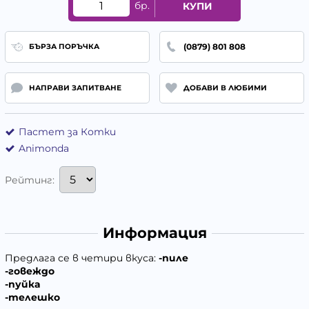
бр.
КУПИ
(0879) 801 808
БЪРЗА ПОРЪЧКА
НАПРАВИ ЗАПИТВАНЕ
ДОБАВИ В ЛЮБИМИ
Пастет за Котки
Animonda
Рейтинг:
Информация
Предлага се в четири вкуса:
-пиле
-говеждо
-пуйка
-телешко