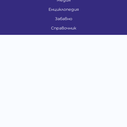
Енциклопедия
Забавно
Справочник
Здравни проблеми
Категории
Кучета
Котки
Птици
Гризачи
Влечуги и земноводни
Риби
Други животни
За стопани