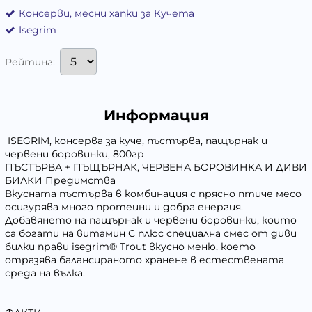
Консерви, месни хапки за Кучета
Isegrim
Рейтинг:
Информация
ISEGRIM, консерва за куче, пъстърва, пащърнак и
червени боровинки, 800гр
ПЪСТЪРВА + ПЪЩЪРНАК, ЧЕРВЕНА БОРОВИНКА И ДИВИ
БИЛКИ Предимства
Вкусната пъстърва в комбинация с прясно птиче месо
осигурява много протеини и добра енергия.
Добавянето на пащърнак и червени боровинки, които
са богати на витамин С плюс специална смес от диви
билки прави isegrim® Trout вкусно меню, което
отразява балансираното хранене в естествената
среда на вълка.