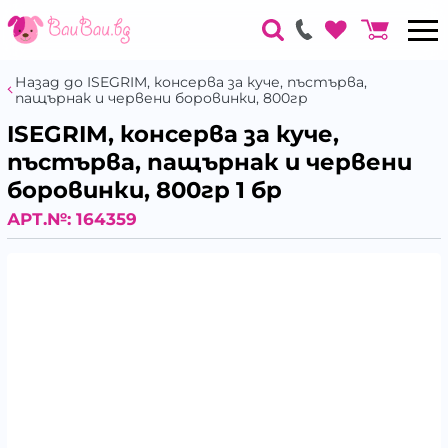
Назад до ISEGRIM, консерва за куче, пъстърва,
пащърнак и червени боровинки, 800гр
ISEGRIM, консерва за куче,
пъстърва, пащърнак и червени
боровинки, 800гр 1 бр
АРТ.№:
164359