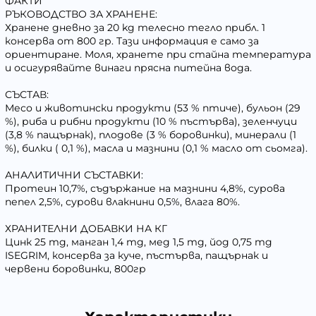
ФАКТИ
РЪКОВОДСТВО ЗА ХРАНЕНЕ:
Хранене дневно за 20 kg телесно тегло прибл. 1
консерва от 800 гр. Тази информация е само за
ориентиране. Моля, хранете при стайна температура
и осигурявайте винаги прясна питейна вода.
СЪСТАВ:
Месо и животински продукти (53 % птиче), бульон (29
%), риба и рибни продукти (10 % пъстърва), зеленчуци
(3,8 % пащърнак), плодове (3 % боровинки), минерали (1
%), билки ( 0,1 %), масла и мазнини (0,1 % масло от сьомга).
АНАЛИТИЧНИ СЪСТАВКИ:
Протеин 10,7%, съдържание на мазнини 4,8%, сурова
пепел 2,5%, сурови влакнини 0,5%, влага 80%.
ХРАНИТЕЛНИ ДОБАВКИ НА КГ
Цинк 25 mg, манган 1,4 mg, мед 1,5 mg, йод 0,75 mg
ISEGRIM, консерва за куче, пъстърва, пащърнак и
червени боровинки, 800гр