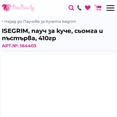
Назад до Паучове за Кучета Isegrim
ISEGRIM, пауч за куче, сьомга и
пъстърва, 410гр
АРТ.№:
164403