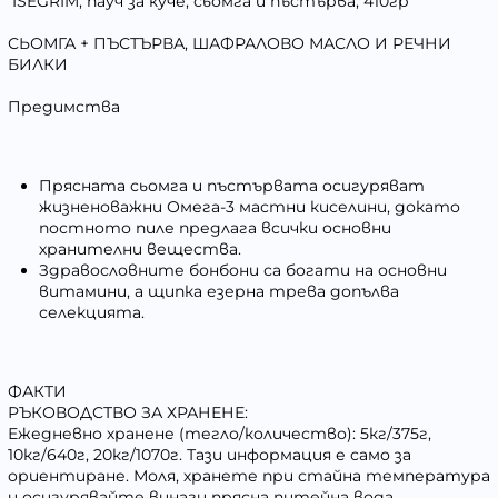
ISEGRIM, пауч за куче, сьомга и пъстърва, 410гр
СЬОМГА + ПЪСТЪРВА, ШАФРАЛОВО МАСЛО И РЕЧНИ
БИЛКИ
Предимства
Прясната сьомга и пъстървата осигуряват
жизненоважни Омега-3 мастни киселини, докато
постното пиле предлага всички основни
хранителни вещества.
Здравословните бонбони са богати на основни
витамини, а щипка езерна трева допълва
селекцията.
ФАКТИ
РЪКОВОДСТВО ЗА ХРАНЕНЕ:
Ежедневно хранене (тегло/количество): 5кг/375г,
10кг/640г, 20кг/1070г. Тази информация е само за
ориентиране. Моля, хранете при стайна температура
и осигурявайте винаги прясна питейна вода.