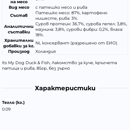
на месо
Вид месо
с патешко месо и риба
Патешко месо: 87%, картофено
Състав
нишесте, риба: 3%.
Суров протеин: 36,7%, сурова пепел: 3,8%,
Аналитични
мазнина: 3,8%, сурови фибри: 0,2%, влага:
съставки
18%.
Хранителни
NL консервант (разрешено от ЕИО).
добавки за кг.
Произход
Холандия
Its My Dog Duck & Fish, Лакомство за куче, кръгчета
патица и риба, 85гр, без зърно
Характеристики
Тегло (кг.)
0.09