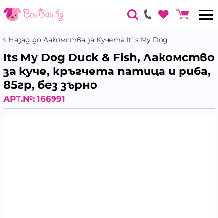
Назад до Лакомства за Кучета It`s My Dog
Its My Dog Duck & Fish, Лакомство
за куче, кръгчета патица и риба,
85гр, без зърно
АРТ.№:
166991