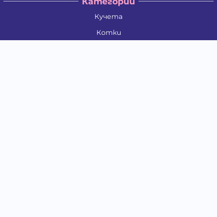
Категории
Кучета
Котки
Птици
Гризачи
Влечуги и земноводни
Риби
Други животни
За стопани
Контакти
"ИНСЪРТ.БГ" ООД
Тел.:
0879 801 808
E-mail:
shop#at#baubau.bg