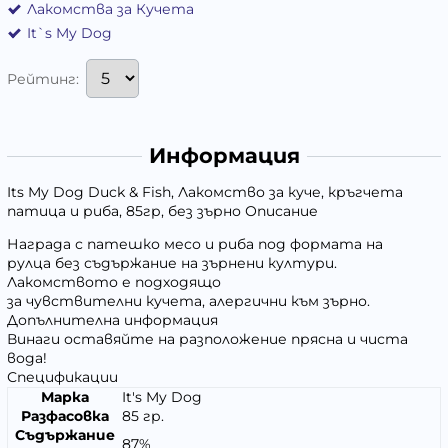
Лакомства за Кучета
It`s My Dog
Рейтинг:
Информация
Its My Dog Duck & Fish, Лакомство за куче, кръгчета
патица и риба, 85гр, без зърно Описание
Награда с патешко месо и риба под формата на
рулца без съдържание на зърнени култури.
Лакомството е подходящо
за чувствителни кучета, алергични към зърно.
Допълнителна информация
Винаги оставяйте на разположение прясна и чиста
вода!
Спецификации
Марка
It's My Dog
Разфасовка
85 гр.
Съдържание
87%