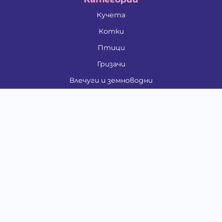
Кучета
Котки
Птици
Гризачи
Влечуги и земноводни
Риби
Други животни
За стопани
Контакти
"ИНСЪРТ.БГ" ООД
Тел.:
0879 801 808
E-mail:
shop#at#baubau.bg