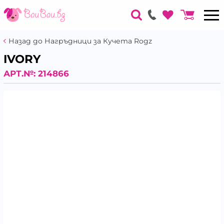
Назад до Нагръдници за Кучета Rogz
IVORY
АРТ.№:
214866