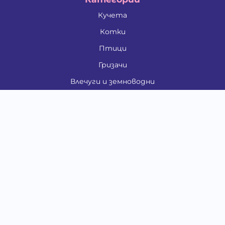
Кучета
Котки
Птици
Гризачи
Влечуги и земноводни
Риби
Други животни
За стопани
Контакти
"ИНСЪРТ.БГ" ООД
Тел.:
0879 801 808
E-mail:
shop#at#baubau.bg