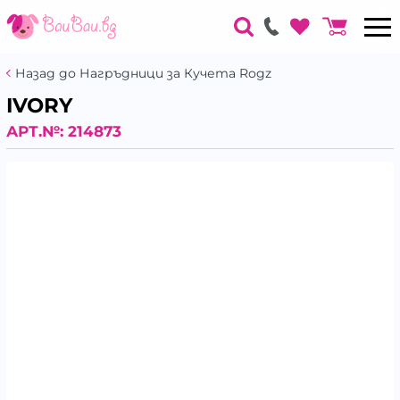
Назад до Нагръдници за Кучета Rogz
IVORY
АРТ.№:
214873