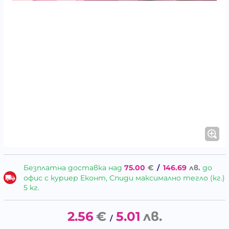
Безплатна доставка над
75.00
€
/
146.69
лв.
до
офис с куриер Еконт, Спиди максимално тегло (кг.)
5 кг.
2.56
€
5.01
лв.
/