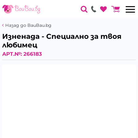
Назад до BauBau.bg
Изненада - Специално за твоя
любимец
АРТ.№:
266183