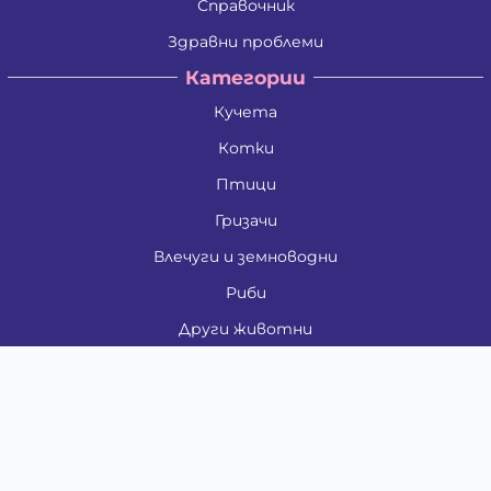
Справочник
Здравни проблеми
Категории
Кучета
Котки
Птици
Гризачи
Влечуги и земноводни
Риби
Други животни
За стопани
Контакти
"ИНСЪРТ.БГ" ООД
Тел.:
0879 801 808