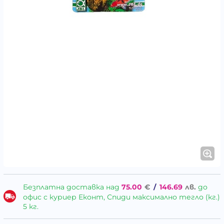
Безплатна доставка над
75.00
€
/
146.69
лв.
до
офис с куриер Еконт, Спиди максимално тегло (кг.)
5 кг.