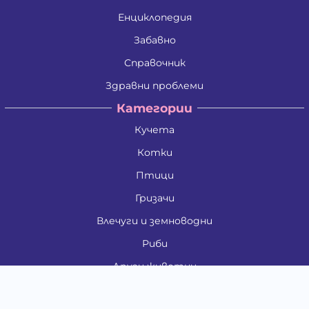
Енциклопедия
Забавно
Справочник
Здравни проблеми
Категории
Кучета
Котки
Птици
Гризачи
Влечуги и земноводни
Риби
Други животни
За стопани