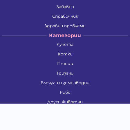
Забавно
Справочник
Здравни проблеми
Категории
Кучета
Котки
Птици
Гризачи
Влечуги и земноводни
Риби
Други животни
За стопани
Контакти