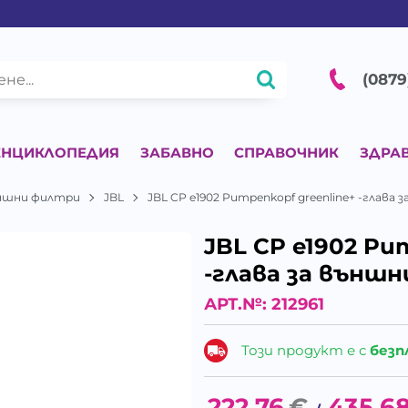
(0879
ЕНЦИКЛОПЕДИЯ
ЗАБАВНО
СПРАВОЧНИК
ЗДРА
ншни филтри
JBL
JBL CP e1902 Pumpenkopf greenline+ -глав
JBL CP e1902 Pu
-глава за външ
АРТ.№:
212961
Този продукт е с
безп
222.76
€
435.6