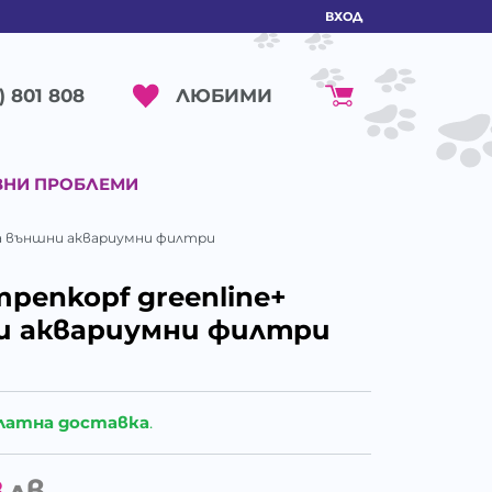
ВХОД
ЛЮБИМИ
) 801 808
ВНИ ПРОБЛЕМИ
а за външни аквариумни филтри
mpenkopf greenline+
ни аквариумни филтри
латна доставка
.
8
лв.