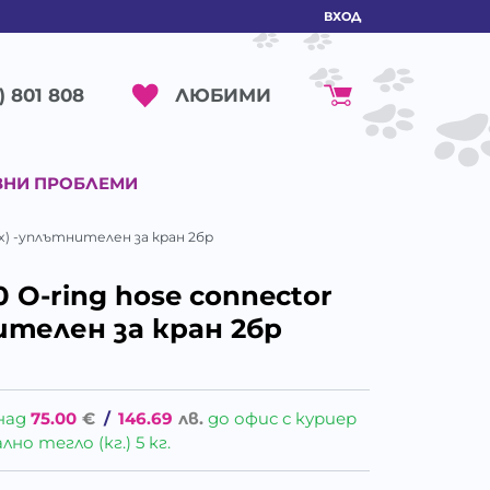
ВХОД
ЛЮБИМИ
) 801 808
ВНИ ПРОБЛЕМИ
(2x) -уплътнителен за кран 2бр
 O-ring hose connector
нителен за кран 2бр
над
75.00
€
/
146.69
лв.
до офис с куриер
о тегло (кг.) 5 кг.