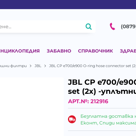
(0879
ЕНЦИКЛОПЕДИЯ
ЗАБАВНО
СПРАВОЧНИК
ЗДРА
ншни филтри
JBL
JBL CP e700/e900 O-ring hose connector set 
JBL CP e700/e900
set (2x) -уплът
АРТ.№:
212916
Безплатна доставка 
Еконт, Спиди максималн