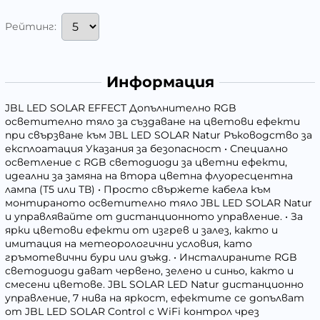
Рейтинг:
Информация
JBL LED SOLAR EFFECT Допълнително RGB
осветително тяло за създаване на цветови ефекти
при свързване към JBL LED SOLAR Natur Ръководство за
експлоатация Указания за безопасност • Специално
осветление с RGB светодиоди за цветни ефекти,
идеални за замяна на втора цветна флуоресцентна
лампа (Т5 или ТВ) • Просто свържете кабела към
монтираното осветително тяло JBL LED SOLAR Natur
и управлявайте от дистанционното управление. • За
ярки цветови ефекти от изгрев и залез, както и
имитация на метеорологични условия, като
гръмотевични бури или дъжд. • Инсталираните RGB
светодиоди дават червено, зелено и синьо, както и
смесени цветове. JBL SOLAR LED Natur дистанционно
управление, 7 нива на яркост, ефектите се допълват
от JBL LED SOLAR Control с WiFi контрол чрез