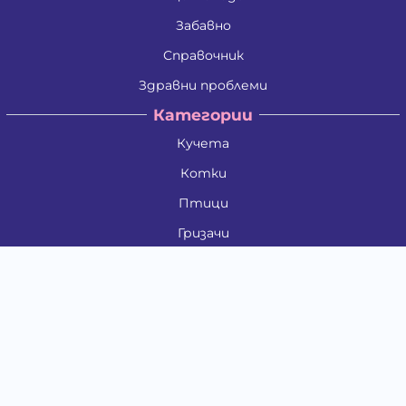
Забавно
Справочник
Здравни проблеми
Категории
Кучета
Котки
Птици
Гризачи
Влечуги и земноводни
Риби
Други животни
За стопани
Контакти