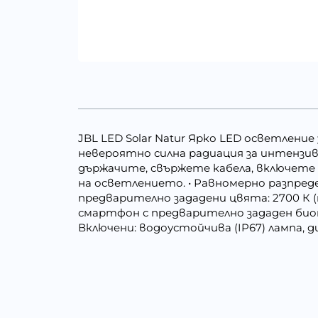
JBL LED Solar Natur Ярко LED осветлени
невероятно силна радиация за интензивна
държачите, свържете кабела, включет
на осветлението. • Равномерно разпред
предварително зададени цвята: 2700 К (т
смартфон с предварително зададен биот
Включени: водоустойчива (IP67) лампа, 