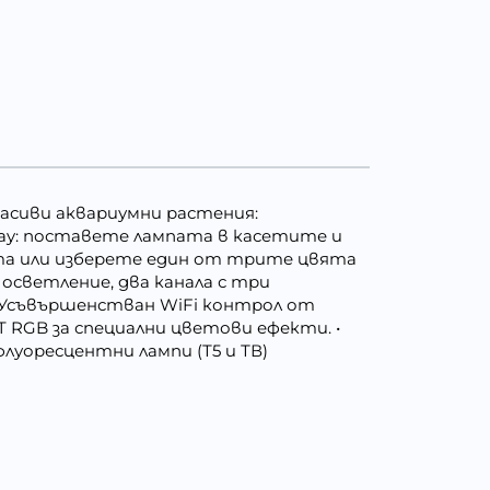
красиви аквариумни растения:
 Play: поставете лампата в касетите и
та или изберете един от трите цвята
осветление, два канала с три
) • Усъвършенстван WiFi контрол от
 RGB за специални цветови ефекти. •
флуоресцентни лампи (Т5 и ТВ)