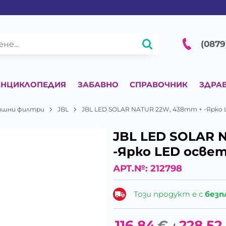
(0879
ЕНЦИКЛОПЕДИЯ
ЗАБАВНО
СПРАВОЧНИК
ЗДРА
ншни филтри
JBL
JBL LED SOLAR NATUR 22W, 438mm + -Ярко 
JBL LED SOLAR 
-Ярко LED осве
АРТ.№:
212798
Този продукт е с
безп
116.84
€
228.52