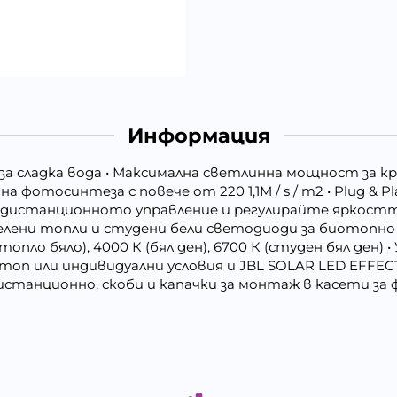
Информация
е за сладка вода • Максимална светлинна мощност за 
 фотосинтеза с повече от 220 1,1М / s / m2 • Plug &
е дистанционното управление и регулирайте яркост
елени топли и студени бели светодиоди за биотопно 
опло бяло), 4000 К (бял ден), 6700 К (студен бял ден
оп или индивидуални условия и JBL SOLAR LED EFFECT
дистанционно, скоби и капачки за монтаж в касети за 