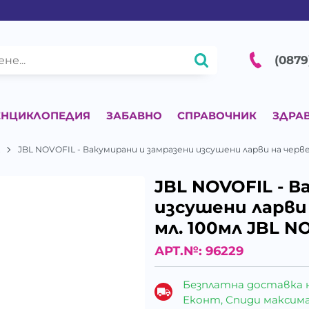
(0879
ЕНЦИКЛОПЕДИЯ
ЗАБАВНО
СПРАВОЧНИК
ЗДРА
L
JBL NOVOFIL - Вакумирани и замразени изсушени ларви на черве
JBL NOVOFIL - В
изсушени ларви 
мл. 100мл JBL N
АРТ.№:
96229
Безплатна доставка 
Еконт, Спиди максималн