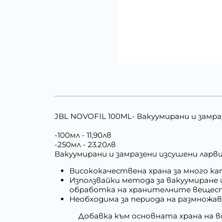
JBL NOVOFIL 100ML- Вакуумирани и замра
-100мл - 11,90лв
-250мл - 23.20лв
Вакуумирани и замразени изсушени ларв
Висококачествена храна за много ка
Използвайки метода за вакуумиране 
обработка на хранителните вещес
Необходима за периода на размножа
Добавка към основната храна на в