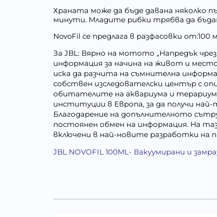
Храната може да бъде давана няколко п
минути. Младите рибки трябва да бъда
NovoFil се предлага в разфасовки от:100 
За JBL: Вярно на мотото „Напредък чрез
информация за начина на живот и мест
иска да разчита на съмнителна информ
собствен изследователски център с опи
обитателите на аквариума и терариума,
институции в Европа, за да получи най
Благодарение на допълнителното сътруд
постоянен обмен на информация. На та
включени в най-новите разработки на 
JBL NOVOFIL 100ML- Вакуумирани и замра