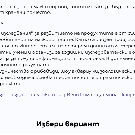
ъти на ден на малки порции, които могат да бъдат и
т хранени по-често.
мл
 изследвания", за развитието на продуктите е от съ
ообитанията на животните. Като сериозен производ
ация от Интернет или на остарели данни от литера
тни учени и организира годишни изследователски ек
 за да получи информация от първа ръка. В допълнени
-точните резултати.
ничество с рибовъди, шоу аквариуми, зоологически г
зи необходима основа теоретичните и практическит
продукти.
зени изсушени ларви на червени комари за много капр
Избери вариант