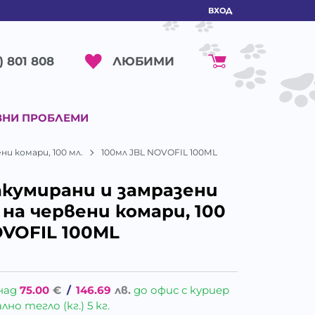
ВХОД
ЛЮБИМИ
) 801 808
ВНИ ПРОБЛЕМИ
ни комари, 100 мл.
100мл JBL NOVOFIL 100ML
акумирани и замразени
на червени комари, 100
OVOFIL 100ML
над
75.00
€
/
146.69
лв.
до офис с куриер
о тегло (кг.) 5 кг.