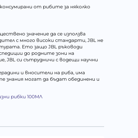
зконсумирани от рибите за няколко
ществено значение да се използва
ител с много високи стандарти, JBL не
турата. Ето защо JBL ръководи
спедиции до родните зони на
е, JBL си сътрудничи с водещи научни
радини и вносители на риба, има
е знания могат да бъдат обединени и
изни рибки 100МЛ