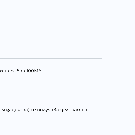
изни рибки 100МЛ
илизацията) се получава деликатна