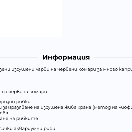
Информация
зени изсушени ларви на червени комари за много капр
и на червени комари
призни рибки
и замразяване на изсушена жива храна (метод на лиоф
тва
ване на рибките
сички аквариумни риби.