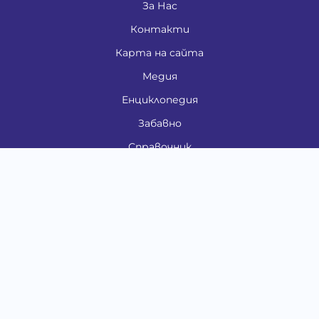
За Нас
Контакти
Карта на сайта
Медия
Енциклопедия
Забавно
Справочник
Здравни проблеми
Категории
Кучета
Котки
Птици
Гризачи
Влечуги и земноводни