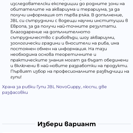
изследователски експедиции до родните зони на
обитателите на аквариума и терариума, за да
получи информация от първа ръка. В допълнение,
JBL си сътрудничи с водещи научни институции в
Европа, за да получи най-точните резултати.
Благодарение на допълнителното
сътрудничество с рибовъди, шоу аквариуми,
зоологически градини и вносители на риба, има
постоянен обмен на информация. На тази
необходима основа теоретичните и
практическите знания могат да бъдат обединени
и включени в най-новите разработки на продукти.
Първият избор на професионалните развъдчици на
гупи!
Храна за рибки Гупи JBL NovoGuppy, люспи, две
разфасовки
Избери вариант