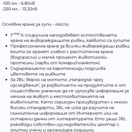
-100 мл - 6.80лв
-250 мл. - 13.20лв
Основна храна за гупи - люспи
-те
7
% спирулина наподобяват естествената
храна на живораждащите рибки, каквито са гупите
Професионална храна за всички живораждащи рибки,
които се хранят главно с растителна храна
(водорасли) и малък процент животински
протеини (ларви от комари/планктон)
Съдържанието на каротеноиди подсилва
цветовете на рибките
За JBL: Вярно на мотото „Напредък чрез
изследвания", за развитието на продуктите е от
съществено значение да се използва информация за
начина на живот и местообитанията на
животните. Като сериозен производител с много
високи стандарти, JBL не иска да разчита на
съмнителна информация от Интернет или на
остарели данни от литературата. Ето защо JBL
ръководи собствен изследователски център с
опитни учени и организира годишни