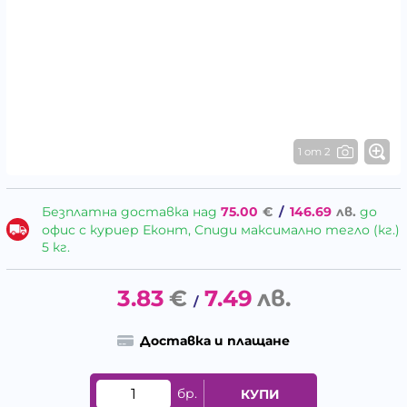
1 от 2
Безплатна доставка над
75.00
€
/
146.69
лв.
до
офис с куриер Еконт, Спиди максимално тегло (кг.)
5 кг.
3.83
€
7.49
лв.
/
Доставка и плащане
бр.
КУПИ