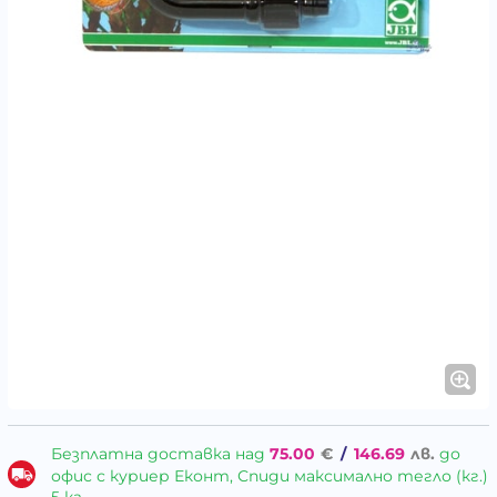
Безплатна доставка над
75.00
€
/
146.69
лв.
до
офис с куриер Еконт, Спиди максимално тегло (кг.)
5 кг.