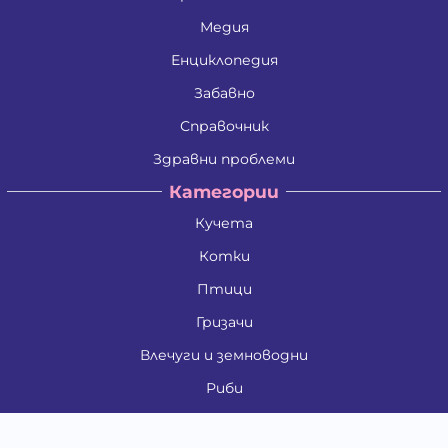
Медия
Енциклопедия
Забавно
Справочник
Здравни проблеми
Категории
Кучета
Котки
Птици
Гризачи
Влечуги и земноводни
Риби
Други животни