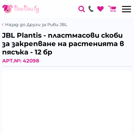
Назад до Други за Риби JBL
JBL Plantis - пластмасови скоби
за закрепване на растенията в
пясъка - 12 бр
АРТ.№:
42098