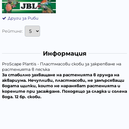
Други за Риби
Рейтинг:
Информация
ProScape Plantis - Пластмасови скоби за закрепване на
растенията в пясъка
За стабилно захващане на растенията в грунда на
аквариума.
Нечупливи, пластмасови, не замърсяващи
водата щипки, които не нараняват растенията и
корените при засаждане.
Походящо за сладка и солена
вода.
12 бр. скоби.