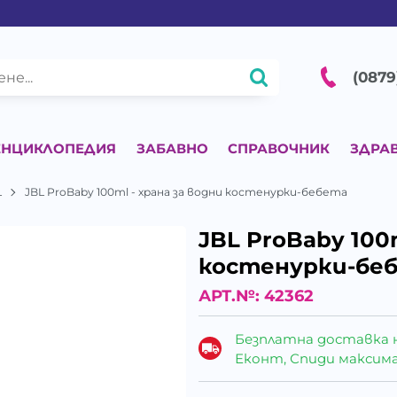
(0879
ЕНЦИКЛОПЕДИЯ
ЗАБАВНО
СПРАВОЧНИК
ЗДРА
L
JBL ProBaby 100ml - храна за водни костенурки-бебета
JBL ProBaby 100m
костенурки-бе
АРТ.№:
42362
Безплатна доставка 
Еконт, Спиди максималн