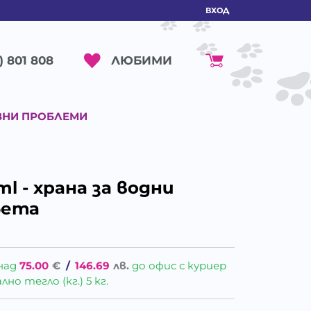
ВХОД
ЛЮБИМИ
) 801 808
ВНИ ПРОБЛЕМИ
l - храна за водни
бета
над
75.00
€
/
146.69
лв.
до офис с куриер
о тегло (кг.) 5 кг.