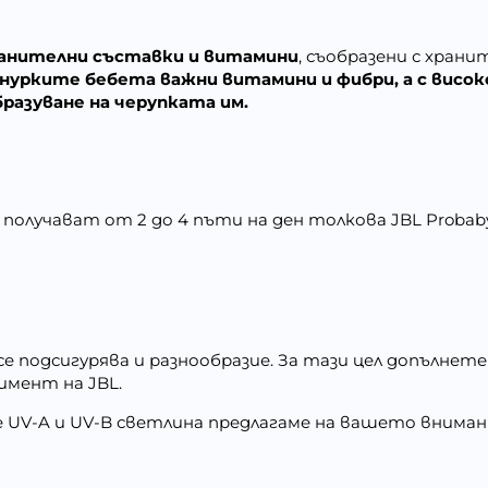
анителни съставки и витамини
, съобразени с хран
енурките бебета важни витамини и фибри, а с вис
бразуване на черупката им.
олучават от 2 до 4 пъти на ден толкова JBL Probab
е подсигурява и разнообразие. За тази цел допълнете
мент на JBL.
UV-A и UV-B светлина предлагаме на вашето внимание 