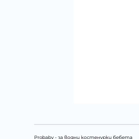
Probaby - за водни костенурки бебета