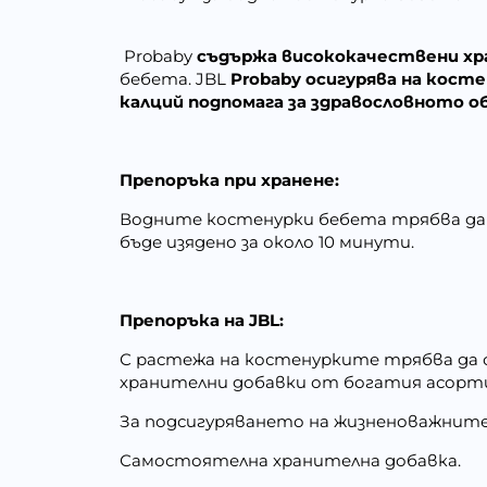
Probaby
съдържа висококачествени хр
бебета. JBL
Probaby осигурява на кост
калций подпомага за здравословното о
Препоръка при хранене:
Водните костенурки бебета трябва да п
бъде изядено за около 10 минути.
Препоръка на JBL:
С растежа на костенурките трябва да с
хранителни добавки от богатия асорти
За подсигуряването на жизненоважните 
Самостоятелна хранителна добавка.