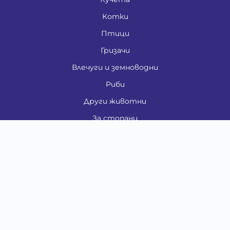
Котки
Птици
Гризачи
Влечуги и земноводни
Риби
Други животни
За стопани
Контакти
"ИНСЪРТ.БГ" ООД
Тел.:
0879 801 808
E-mail:
shop#at#baubau.bg