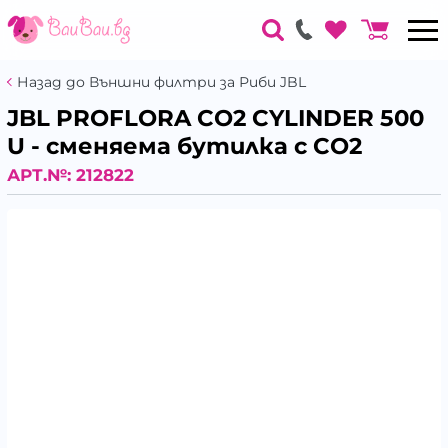
Назад до Външни филтри за Риби JBL
JBL PROFLORA CO2 CYLINDER 500
U - сменяема бутилка с CO2
АРТ.№:
212822