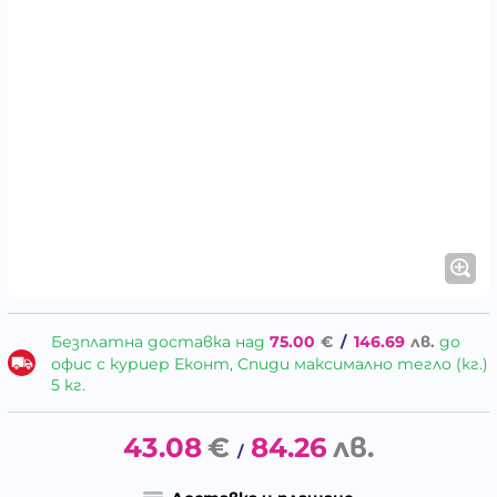
Безплатна доставка над
75.00
€
/
146.69
лв.
до
офис с куриер Еконт, Спиди максимално тегло (кг.)
5 кг.
43.08
€
84.26
лв.
/