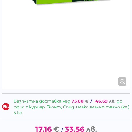
Безплатна доставка над
75.00
€
/
146.69
лв.
до
офис с куриер Еконт, Спиди максимално тегло (кг.)
5 кг.
17.16
€
33.56
лв.
/