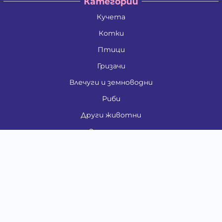
Категории
Кучета
Котки
Птици
Гризачи
Влечуги и земноводни
Риби
Други животни
За стопани
Контакти
"ИНСЪРТ.БГ" ООД
Тел.:
0879 801 808
E-mail:
shop#at#baubau.bg