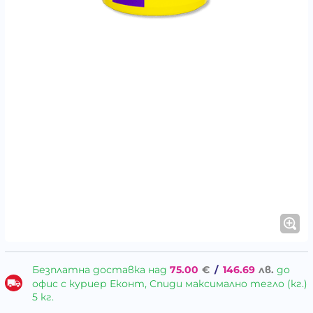
Безплатна доставка над
75.00
€
/
146.69
лв.
до
офис с куриер Еконт, Спиди максимално тегло (кг.)
5 кг.