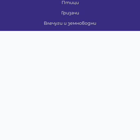
Птици
Гризачи
Влечуги и земноводни
Риби
Други животни
За стопани
Контакти
"ИНСЪРТ.БГ" ООД
Тел.:
0879 801 808
E-mail:
shop#at#baubau.bg