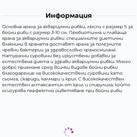
Информация
Основна храна за аквариумни рибки, люспи с размер S за
бойни риби с размер 3-10 см. Пребиотична и плаваща
храна за аквариумни рибки: специалните диетични
влакнини в храната доставят храна за полезните
чревни бактерии за здравословно храносмилане.
Натурални суровини без изкуствени добавки за
естествена диета и здрави аквариумни рибки. Много
добро приемане сред всички видове бойни рибки
благодарение на висококачествени суровини като
сьомга, скариди, калмари и крил. С висококачествен
естествен астаксантин от крил и спирулина, който
осигурява перфектно оцветяване при бойни риби.