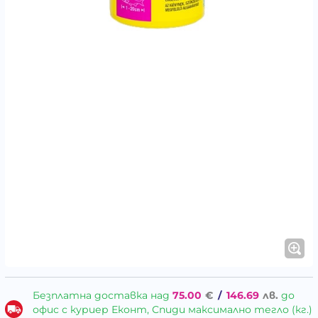
Безплатна доставка над
75.00
€
/
146.69
лв.
до
офис с куриер Еконт, Спиди максимално тегло (кг.)