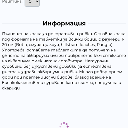
Рейтинг:
Информация
Пълноценна храна за декоративни рибки. Основна храна
под формата на таблетки за всички боции с размери 1-
20 см (Botia, смучещи лоуч, hillstram loaches, Pangio)
Употреба: оставете таблетките да потънат на
дъното на аквариума или ги прикрепете към стъклото
на аквариума с лек натиск отвътре. Натурални
суровини без изкуствени добавки за естествена
диета и здрави аквариумни рибки. Много добър прием
дори при претенциозни видове, благодарение на
висококачествени суровини като сьомга, спирулина и
скариди.