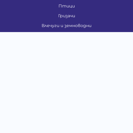
Птици
Гризачи
Влечуги и земноводни
Риби
Други животни
За стопани
Контакти
"ИНСЪРТ.БГ" ООД
Тел.:
0879 801 808
E-mail:
shop#at#baubau.bg