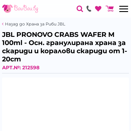
Назад до Храна за Риби JBL
JBL PRONOVO CRABS WAFER M
100ml - Осн. гранулирана храна за
скариди и коралови скариди от 1-
20cm
АРТ.№:
212598