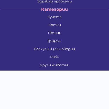
Здравни проблеми
Категории
Кучета
Котки
Птици
Гризачи
Влечуги и земноводни
Риби
Други животни
За стопани
Контакти
"ИНСЪРТ.БГ" ООД
Тел.:
0879 801 808
E-mail:
shop#at#baubau.bg