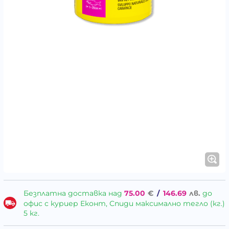
Безплатна доставка над
75.00
€
/
146.69
лв.
до
офис с куриер Еконт, Спиди максимално тегло (кг.)
5 кг.