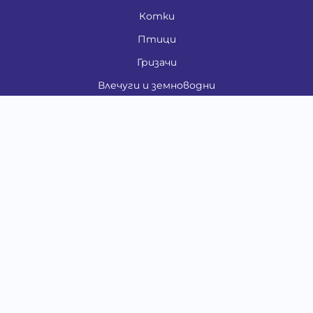
Котки
Птици
Гризачи
Влечуги и земноводни
Риби
Други животни
За стопани
Контакти
"ИНСЪРТ.БГ" ООД
Тел.:
0879 801 808
E-mail:
shop#at#baubau.bg