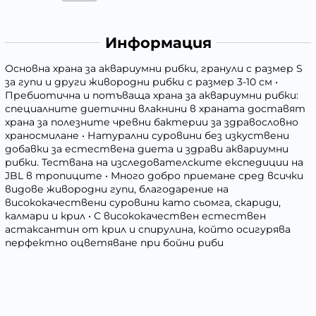
Информация
Основна храна за аквариумни рибки, гранули с размер S
за гупи и други живородни рибки с размер 3-10 см •
Пребиотична и потъваща храна за аквариумни рибки:
специалните диетични влакнини в храната доставят
храна за полезните чревни бактерии за здравословно
храносмилане • Натурални суровини без изкуствени
добавки за естествена диета и здрави аквариумни
рибки. Тествана на изследователските експедиции на
JBL в тропиците • Много добро приемане сред всички
видове живородни гупи, благодарение на
висококачествени суровини като сьомга, скариди,
калмари и крил • С висококачествен естествен
астаксантин от крил и спирулина, който осигурява
перфектно оцветяване при бойни риби