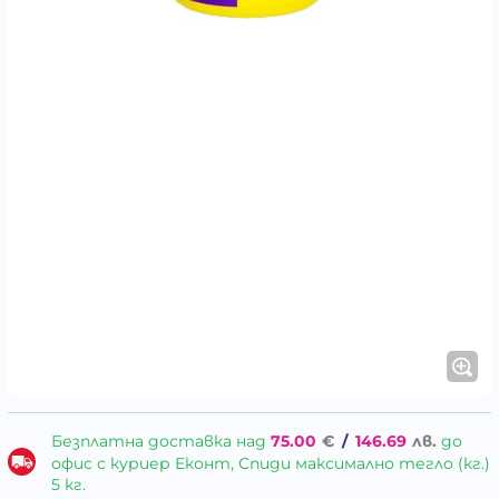
Безплатна доставка над
75.00
€
/
146.69
лв.
до
офис с куриер Еконт, Спиди максимално тегло (кг.)
5 кг.