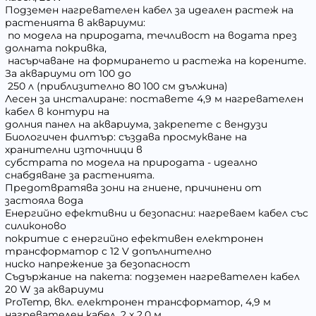
Подземен нагревателен кабел за идеален растеж на
растенията в аквариуми:
по модела на природата, течливост на водата през
долната покривка,
насърчаване на формирането и растежа на корените.
За аквариуми от 100 до
250 л (приблизително 80 100 см дължина)
Лесен за инсталиране: поставете 4,9 м нагревателен
кабел в контури на
долния панел на аквариума, закрепете с вендузи
Биологичен филтър: създава просмукване на
хранителни източници в
субстрата по модела на природата - идеално
снабдяване за растенията.
Предотвратява зони на гниене, причинени от
застояла вода
Енергийно ефективни и безопасни: нагреваем кабел със
силиконово
покритие с енергийно ефективен електронен
трансформатор с 12 V допълнително
ниско напрежение за безопасност
Съдържание на пакета: подземен нагревателен кабел
20 W за аквариуми
ProTemp, вкл. електронен трансформатор, 4,9 м
нагревателен кабел, 2 х 2,0 м