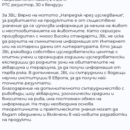
PTC резистор, 30 х вендузи
За JBL: Вярно на мотото „Напредък чрез изследвания",
за развитието на продуктите е от съществено
значение да се използва информация за начина на живот
и местообитанията на животните. Като сериозен
производител с много високи стандарти, JBL не иска
да разчита на съмнителна информация от Интернет
или на остарели данни от литературата. Ето защо
JBL ръководи собствен изследователски център с
опитни учени и организира годишни изследователски
експедиции до родните зони на обитателите на
аквариума и терариума, за да получи информация от
първа ръка. В допълнение, JBL си сътрудничи с водещи
научни институции в Европа, за да получи най-
точните резултати.
Благодарение на допълнителното сътрудничество с
рибовъди, шоу аквариуми, зоологически градини и
вносители на риба, има постоянен обмен на
информация. На тази необходима основа
теоретичните и практическите знания могат да
бъдат обединени и включени в най-новите разработки
на продукти.