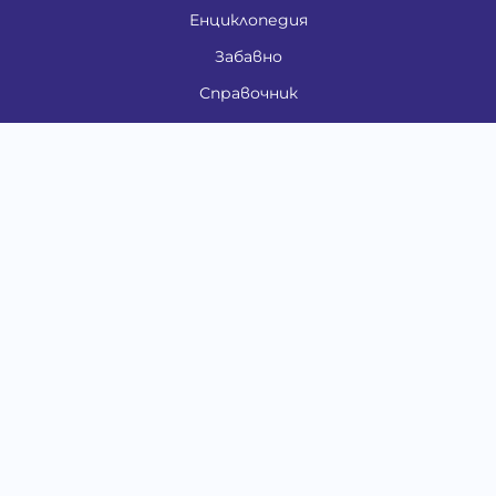
Енциклопедия
Забавно
Справочник
Здравни проблеми
Категории
Кучета
Котки
Птици
Гризачи
Влечуги и земноводни
Риби
Други животни
За стопани