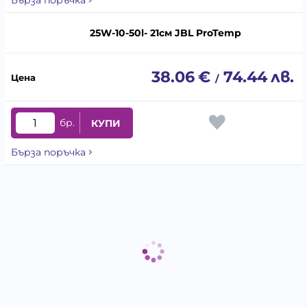
25W-10-50l- 21см JBL ProTemp
38.06
€
74.44
лв.
/
бр.
КУПИ
Бърза поръчка