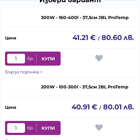
300W - 160-400l - 37,5см JBL ProTemp
41.21
€
80.60
лв.
/
бр.
КУПИ
Бърза поръчка
200W - 100-300l - 37,5см JBL ProTemp
40.91
€
80.01
лв.
/
бр.
КУПИ