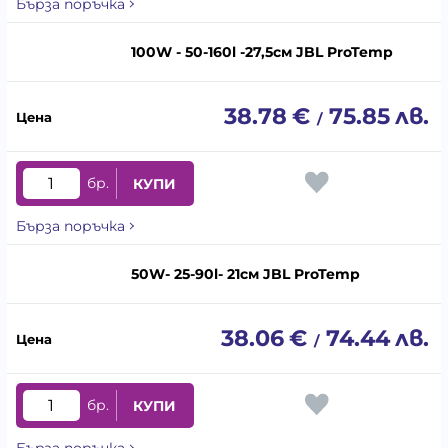
Бърза поръчка
100W - 50-160l -27,5см JBL ProTemp
38.78
€
75.85
лв.
/
бр.
КУПИ
Бърза поръчка
50W- 25-90l- 21см JBL ProTemp
38.06
€
74.44
лв.
/
бр.
КУПИ
Бърза поръчка