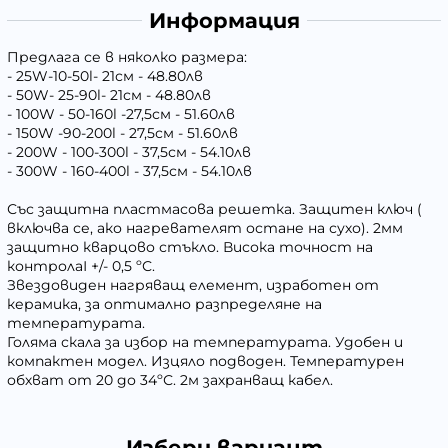
Информация
Предлага се в няколко размера:
- 25W-10-50l- 21см - 48.80лв
- 50W- 25-90l- 21см - 48.80лв
- 100W - 50-160l -27,5см - 51.60лв
- 150W -90-200l - 27,5см - 51.60лв
- 200W - 100-300l - 37,5см - 54.10лв
- 300W - 160-400l - 37,5см - 54.10лв
Със защитна пластмасова решетка. Защитен ключ (
включва се, ако нагревателят остане на сухо). 2мм
защитно кварцово стъкло. Висока точност на
контролаІ +/- 0,5 ºС.
Звездовиден нагряващ елемент, изработен от
керамика, за оптимално разпределяне на
температурата.
Голяма скала за избор на температурата. Удобен и
компактен модел. Изцяло подводен. Температурен
обхват от 20 до 34ºС. 2м захранващ кабел.
Избери вариант