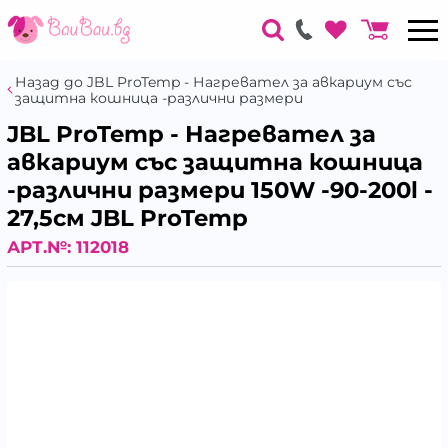
Назад до JBL ProTemp - Нагревател за авкариум със
защитна кошница -различни размери
JBL ProTemp - Нагревател за
авкариум със защитна кошница
-различни размери 150W -90-200l -
27,5см JBL ProTemp
АРТ.№:
112018