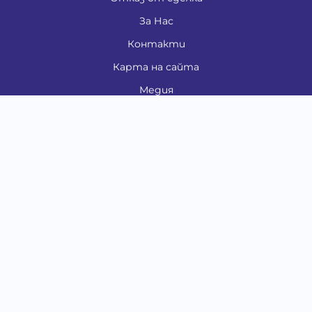
За Нас
Контакти
Карта на сайта
Медия
Енциклопедия
Забавно
Справочник
Здравни проблеми
Категории
Кучета
Котки
Птици
Гризачи