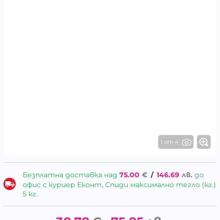
1 от 4
Безплатна доставка над
75.00
€
/
146.69
лв.
до
офис с куриер Еконт, Спиди максимално тегло (кг.)
5 кг.