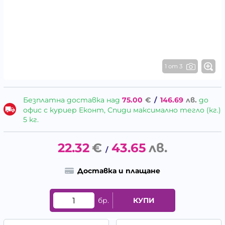
1 от 3
Безплатна доставка над
75.00
€
/
146.69
лв.
до
офис с куриер Еконт, Спиди максимално тегло (кг.)
5 кг.
22.32
€
43.65
лв.
/
Доставка и плащане
бр.
КУПИ