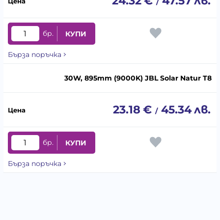
24.32
€
47.57
лв.
/
бр.
КУПИ
Бърза поръчка
30W, 895mm (9000K) JBL Solar Natur T8
23.18
€
45.34
лв.
/
бр.
КУПИ
Бърза поръчка