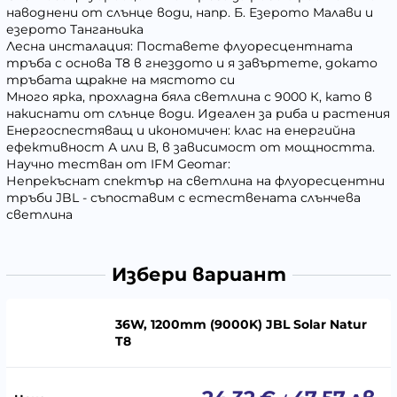
наводнени от слънце води, напр. Б. Езерото Малави и
езерото Танганьика
Лесна инсталация: Поставете флуоресцентната
тръба с основа T8 в гнездото и я завъртете, докато
тръбата щракне на мястото си
Много ярка, прохладна бяла светлина с 9000 К, като в
накиснати от слънце води. Идеален за риба и растения
Енергоспестяващ и икономичен: клас на енергийна
ефективност А или В, в зависимост от мощността.
Научно тестван от IFM Geomar:
Непрекъснат спектър на светлина на флуоресцентни
тръби JBL - съпоставим с естествената слънчева
светлина
Избери вариант
36W, 1200mm (9000K) JBL Solar Natur
T8