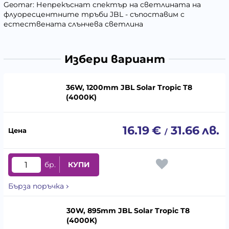
Geomar: Непрекъснат спектър на светлината на
флуоресцентните тръби JBL - съпоставим с
естествената слънчева светлина
Избери вариант
36W, 1200mm JBL Solar Tropic T8
(4000K)
16.19
€
31.66
лв.
/
бр.
КУПИ
Бърза поръчка
30W, 895mm JBL Solar Tropic T8
(4000K)