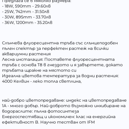
Предлага се в няколко размера:
- 18W, 590mm - 29.60лв
- 25W, 742mm - 31.50лв
- 30W, 895mm - 33.70лв
- 36W, 1200mm - 35.20лв
Слънчева флуоресцентна тръба със слънцеподобен
пълен спектър за перфектен растеж на всички
аквариумни растения
Лесна инсталация: Поставете флуоресцентната
тръба с основа T8 в гнездото и я завъртете, докато
тръбата щракне на мястото си
Идеална цветова температура за водни растения:
4000 Келвин - леко топла светлина,
най-добро цветопредаване: индекс на цветопредаване
1А - много добър. Най-доброто възможно инхибиране на
водораслите: пълна фотосинтеза
Енергоспестяващ и икономичен: клас на енергийна
ефективност B. Научно тестван от IFM