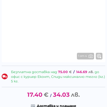
1 от 4
Безплатна доставка над
75.00
€
/
146.69
лв.
до
офис с куриер Еконт, Спиди максимално тегло (кг.)
5 кг.
17.40
€
34.03
лв.
/
Доставка и плащане