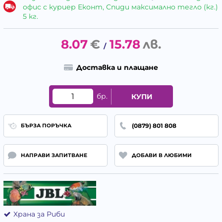
офис с куриер Еконт, Спиди максимално тегло (кг.)
5 кг.
8.07
€
15.78
лв.
/
Доставка и плащане
бр.
КУПИ
(0879) 801 808
БЪРЗА ПОРЪЧКА
НАПРАВИ ЗАПИТВАНЕ
ДОБАВИ В ЛЮБИМИ
Храна за Риби