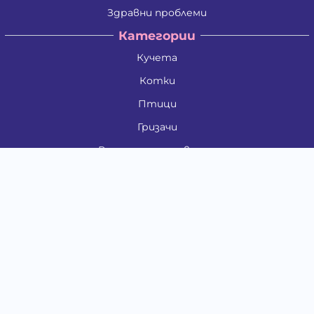
Здравни проблеми
Категории
Кучета
Котки
Птици
Гризачи
Влечуги и земноводни
Риби
Други животни
За стопани
Контакти
"ИНСЪРТ.БГ" ООД
Тел.:
0879 801 808
E-mail:
shop#at#baubau.bg