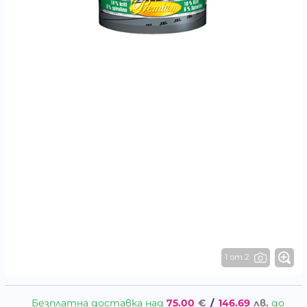
1 от 2
Безплатна доставка над
75.00
€
/
146.69
лв.
до