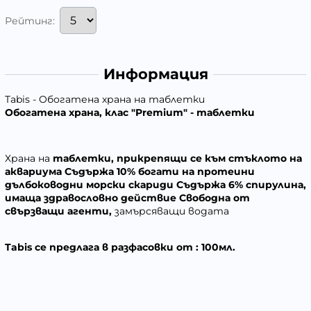
Рейтинг:
Информация
Tabis - Oбогатена храна на таблетки
O
богатена храна, клас
"
Premium" - таблетки
Храна на
таблетки, прикрепящи се към стъклото на
аквариума
Съдържа 10% богати на протеини
дълбоководни морски скариди
Съдържа 6% спирулина,
имаща здравословно действие
Свободна от
свързващи агенти,
замърсяващи водата
Tabis се предлага в разфасовки от : 100мл.