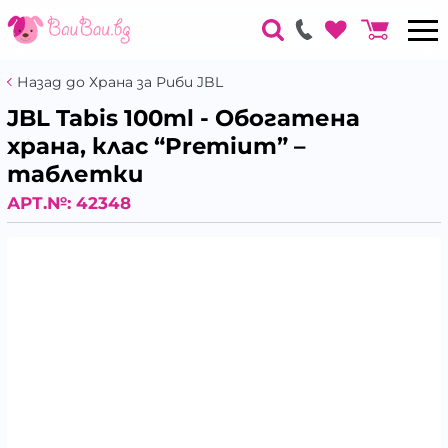
Назад до Храна за Риби JBL
JBL Tabis 100ml - Oбогатена
храна, клас “Premium” –
таблетки
АРТ.№:
42348