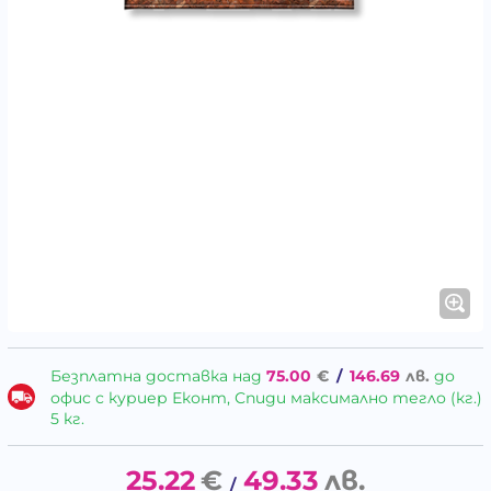
Безплатна доставка над
75.00
€
/
146.69
лв.
до
офис с куриер Еконт, Спиди максимално тегло (кг.)
5 кг.
25.22
€
49.33
лв.
/