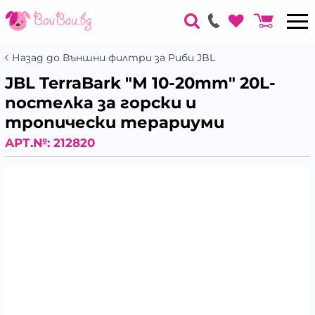
Назад до Външни филтри за Риби JBL
JBL TerraBark "M 10-20mm" 20L-
постелка за горски и
тропически терариуми
АРТ.№:
212820