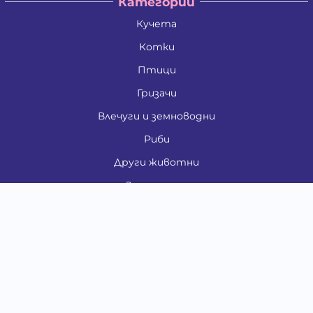
Категории
Кучета
Котки
Птици
Гризачи
Влечуги и земноводни
Риби
Други животни
За стопани
Контакти
"ИНСЪРТ.БГ" ООД
Тел.:
0879 801 808
E-mail:
shop#at#baubau.bg