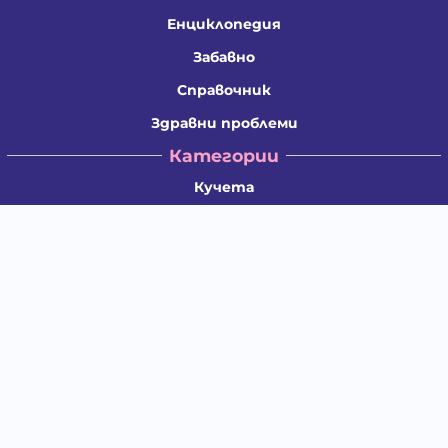
Енциклопедия
Забавно
Справочник
Здравни проблеми
Категории
Кучета
Котки
Птици
Гризачи
Влечуги и земноводни
Риби
Други животни
За стопани