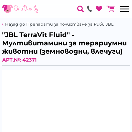
Назад до Препарати за почистване за Риби JBL
"JBL TerraVit Fluid" -
Мултивитамини за терариумни
животни (земноводни, влечуги)
АРТ.№:
42371