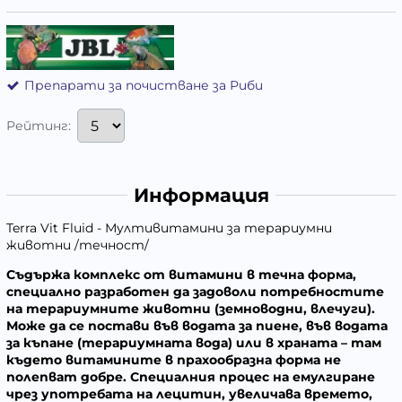
Препарати за почистване за Риби
Рейтинг:
Информация
Terra Vit Fluid - Мултивитамини за терариумни
животни /течност/
Съдържа комплекс от витамини в течна форма,
специално разработен да задоволи потребностите
на терариумните животни (земноводни, влечуги).
Може да се постави във водата за пиене, във водата
за къпане (терариумната вода) или в храната – там
където витамините в прахообразна форма не
полепват добре. Специалния процес на емулгиране
чрез употребата на лецитин, увеличава времето,