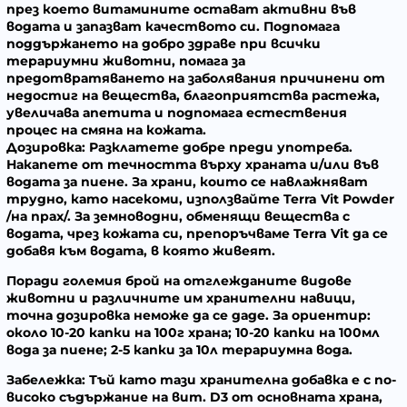
през което витамините остават активни във
водата и запазват качеството си. Подпомага
поддържането на добро здраве при всички
терариумни животни, помага за
предотвратяването на заболявания причинени от
недостиг на вещества, благоприятства растежа,
увеличава апетита и подпомага естествения
процес на смяна на кожата.
Дозировка: Разклатете добре преди употреба.
Накапете от течността върху храната и/или във
водата за пиене. За храни, които се навлажняват
трудно, като насекоми, използвайте Terra Vit Powder
/на прах/. За земноводни, обменящи вещества с
водата, чрез кожата си, препоръчваме Terra Vit да се
добавя към водата, в която живеят.
Поради големия брой на отглежданите видове
животни и различните им хранителни навици,
точна дозировка неможе да се даде. За ориентир:
около 10-20 капки на 100г храна; 10-20 капки на 100мл
вода за пиене; 2-5 капки за 10л терариумна вода.
Забележка:
Тъй като тази хранителна добавка е с по-
високо съдържание на вит. D3 от основната храна,