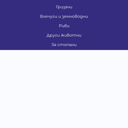
Гризачи
Влечуги и земноводни
Риби
Други животни
За стопани
Контакти
"ИНСЪРТ.БГ" ООД
Тел.:
0879 801 808
E-mail:
shop#at#baubau.bg