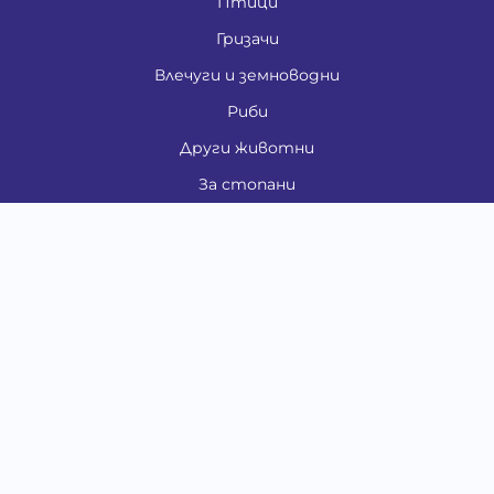
Птици
Гризачи
Влечуги и земноводни
Риби
Други животни
За стопани
Контакти
"ИНСЪРТ.БГ" ООД
Тел.:
0879 801 808
E-mail:
shop#at#baubau.bg