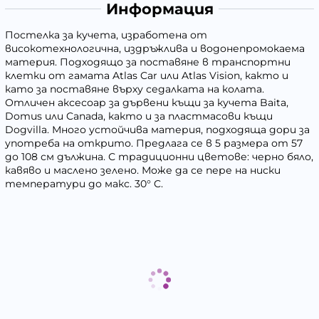
Информация
Постелка за кучета, изработена от
високотехнологична, издръжлива и водонепромокаема
материя. Подходящо за поставяне в транспортни
клетки от гамата Atlas Car или Atlas Vision, както и
като за поставяне върху седалката на колата.
Отличен аксесоар за дървени къщи за кучета Baita,
Domus или Canada, както и за пластмасови къщи
Dogvilla. Много устойчива материя, подходяща дори за
употреба на открито. Предлага се в 5 размера от 57
до 108 см дължина. С традиционни цветове: черно бяло,
кавяво и маслено зелено. Може да се пере на ниски
температури до макс. 30° C.