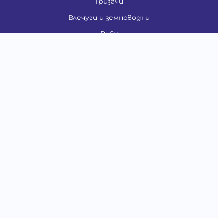
Гризачи
Влечуги и земноводни
Риби
Други животни
За стопани
Контакти
"ИНСЪРТ.БГ" ООД
Тел.:
0879 801 808
E-mail:
shop#at#baubau.bg
Методи на плащане