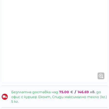
Безплатна доставка над
75.00
€
/
146.69
лв.
до
офис с куриер Еконт, Спиди максимално тегло (кг.)
5 кг.